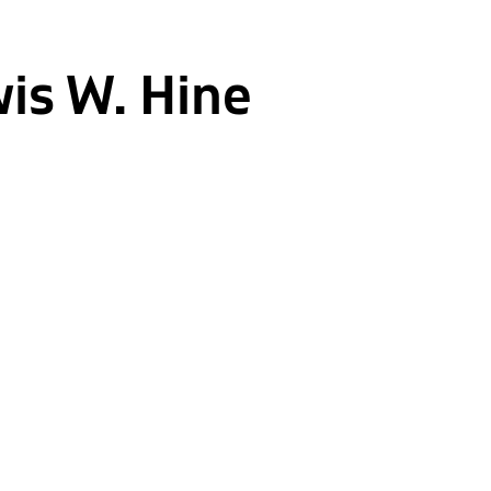
is W. Hine
21 • 04 •
Köz
for