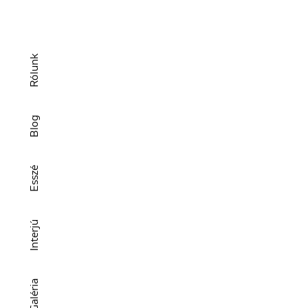
Rólunk
Blog
Esszé
Interjú
Galéria