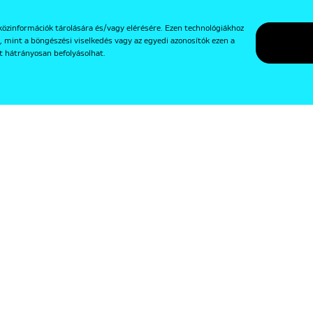
közinformációk tárolására és/vagy elérésére. Ezen technológiákhoz
, mint a böngészési viselkedés vagy az egyedi azonosítók ezen a
t hátrányosan befolyásolhat.