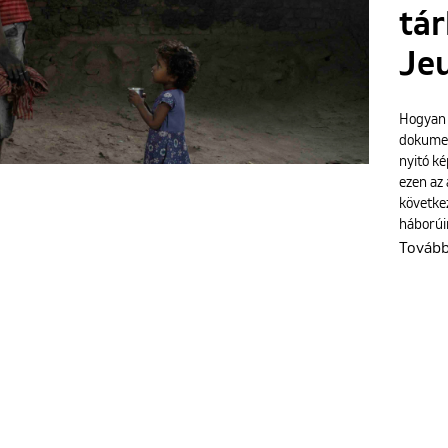
tár
Je
Hogyan v
dokumen
nyitó ké
ezen az 
követke
háborúi
Továb