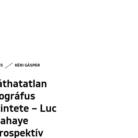
15
KÉRI GÁSPÁR
áthatatlan
ográfus
intete – Luc
lahaye
rospektív