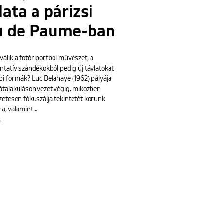
lata a párizsi
u de Paume-ban
álik a fotóriportból művészet, a
tatív szándékokból pedig új távlatokat
pi formák? Luc Delahaye (1962) pályája
átalakuláson vezet végig, miközben
zetesen fókuszálja tekintetét korunk
ra, valamint…
b