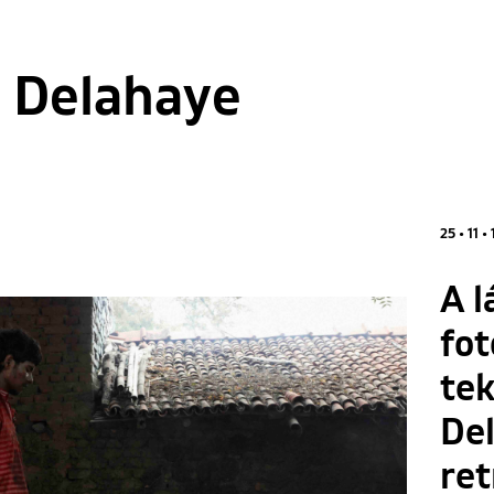
 Delahaye
25 • 11 • 
A l
fot
tek
De
ret