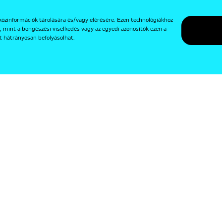
közinformációk tárolására és/vagy elérésére. Ezen technológiákhoz
, mint a böngészési viselkedés vagy az egyedi azonosítók ezen a
t hátrányosan befolyásolhat.