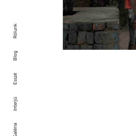
Rólunk
Blog
Esszé
Interjú
Galéria