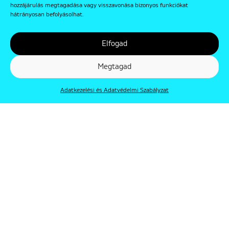
hozzájárulás megtagadása vagy visszavonása bizonyos funkciókat
hátrányosan befolyásolhat.
Elfogad
Megtagad
Adatkezelési és Adatvédelmi Szabályzat
© Punkt 2019. Minden jog védve.