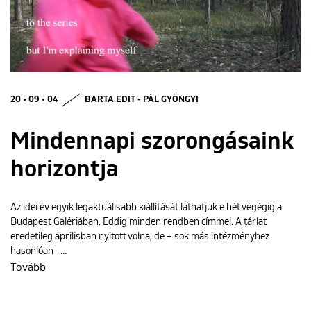
ENGLISH
20 • 09 • 04
BARTA EDIT - PÁL GYÖNGYI
Mindennapi szorongásaink
horizontja
Az idei év egyik legaktuálisabb kiállítását láthatjuk e hét végégig a
Budapest Galériában, Eddig minden rendben címmel. A tárlat
eredetileg áprilisban nyitott volna, de – sok más intézményhez
hasonlóan –…
Tovább