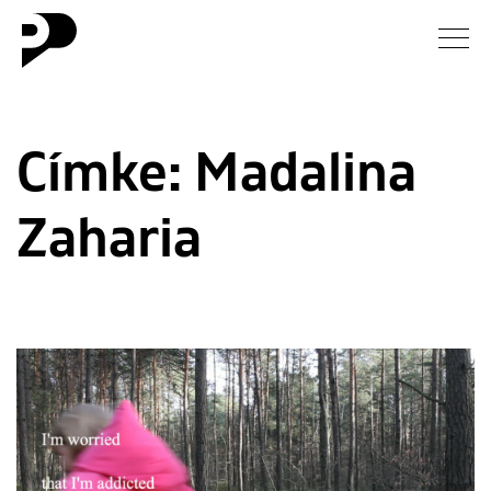
Hírek
Címke:
Madalina
Galéria
Zaharia
Interjú
Esszé
Blog
Rólunk