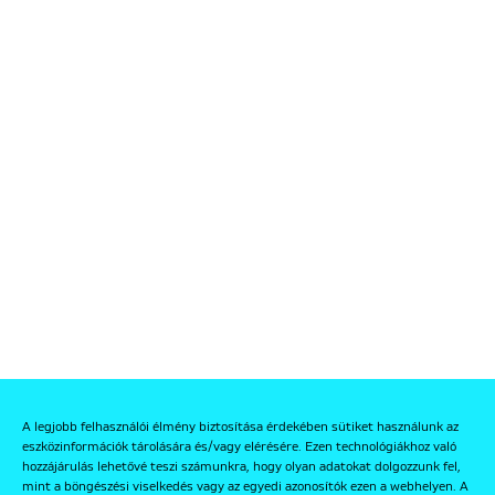
A legjobb felhasználói élmény biztosítása érdekében sütiket használunk az
eszközinformációk tárolására és/vagy elérésére. Ezen technológiákhoz való
hozzájárulás lehetővé teszi számunkra, hogy olyan adatokat dolgozzunk fel,
mint a böngészési viselkedés vagy az egyedi azonosítók ezen a webhelyen. A