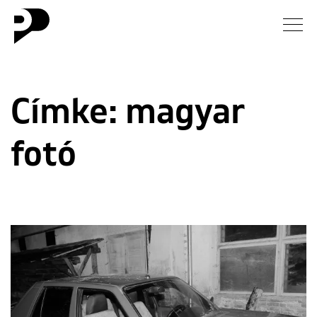
Hírek
Címke:
magyar
Galéria
fotó
Interjú
Esszé
Blog
Rólunk