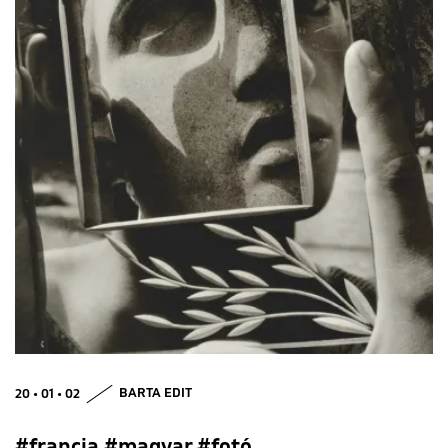
20 • 01 • 02
BARTA EDIT
#francia #magyar #fotó