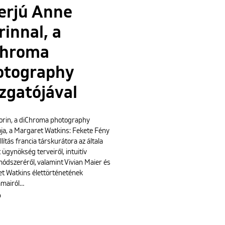
erjú Anne
innal, a
Chroma
otography
zgatójával
rin, a diChroma photography
ója, a Margaret Watkins: Fekete Fény
llítás francia társkurátora az általa
t ügynökség terveiről, intuitív
dszeréről, valamint Vivian Maier és
t Watkins élettörténetének
mairól…
b