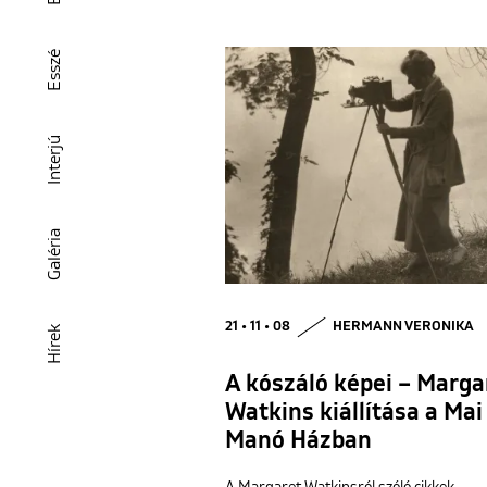
Esszé
Interjú
Galéria
21 • 11 • 08
HERMANN VERONIKA
Hírek
A kószáló képei – Marga
Watkins kiállítása a Mai
Manó Házban