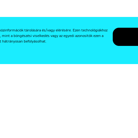
közinformációk tárolására és/vagy elérésére. Ezen technológiákhoz
, mint a böngészési viselkedés vagy az egyedi azonosítók ezen a
t hátrányosan befolyásolhat.