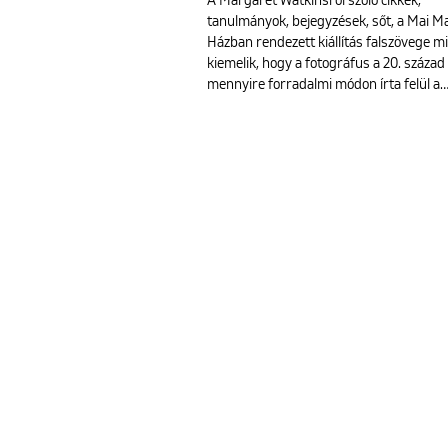
A Margaret Watkinsról szóló cikkek,
tanulmányok, bejegyzések, sőt, a Mai M
Házban rendezett kiállítás falszövege m
kiemelik, hogy a fotográfus a 20. század 
mennyire forradalmi módon írta felül a