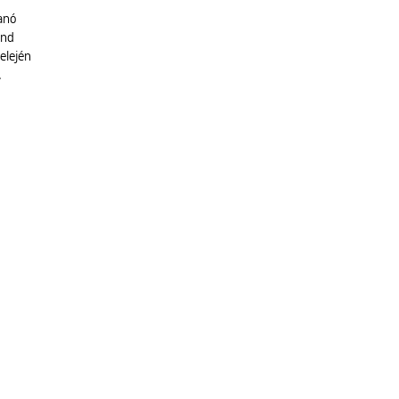
anó
ind
elején
…