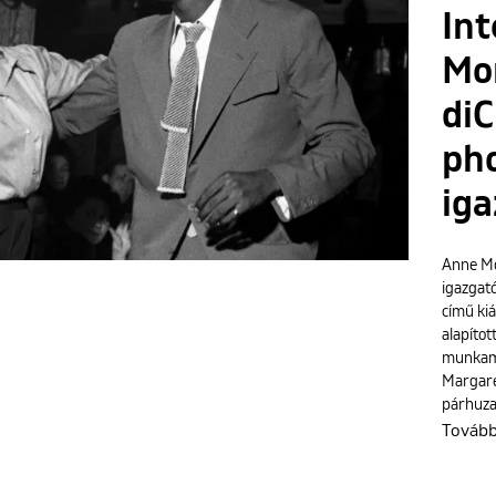
Int
Mor
di
ph
iga
Anne Mo
igazgat
című kiá
alapítot
munkamó
Margare
párhuza
Továb