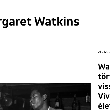
garet Watkins
21 • 12 •
Wa
tör
vis
Viv
éle