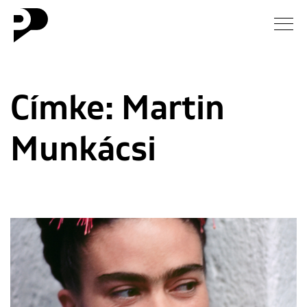
Hírek
Címke:
Martin
Galéria
Munkácsi
Interjú
Esszé
Blog
Rólunk