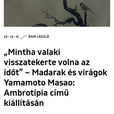
ENGLISH
23 • 12 • 11
BAKI LÁSZLÓ
„Mintha valaki
visszatekerte volna az
időt” – Madarak és virágok
Yamamoto Masao:
Ambrotípia című
kiállításán