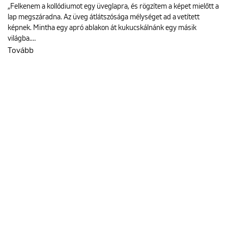
„Felkenem a kollódiumot egy üveglapra, és rögzítem a képet mielőtt a
lap megszáradna. Az üveg átlátszósága mélységet ad a vetített
képnek. Mintha egy apró ablakon át kukucskálnánk egy másik
világba.…
Tovább