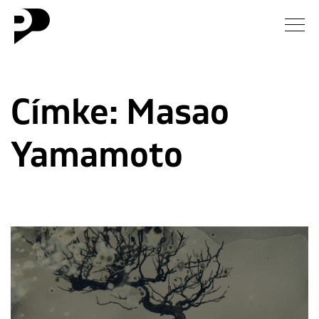
Hírek
Címke:
Masao
Galéria
Yamamoto
Interjú
Esszé
Blog
Rólunk