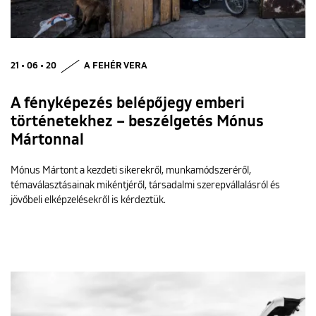
21 • 06 • 20
A FEHÉR VERA
A fényképezés belépőjegy emberi
történetekhez – beszélgetés Mónus
Mártonnal
Mónus Mártont a kezdeti sikerekről, munkamódszeréről,
témaválasztásainak mikéntjéről, társadalmi szerepvállalásról és
jövőbeli elképzelésekről is kérdeztük.