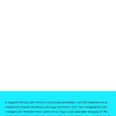
A legjobb felhasználói élmény biztosítása érdekében sütiket használunk az
eszközinformációk tárolására és/vagy elérésére. Ezen technológiákhoz való
hozzájárulás lehetővé teszi számunkra, hogy olyan adatokat dolgozzunk fel,