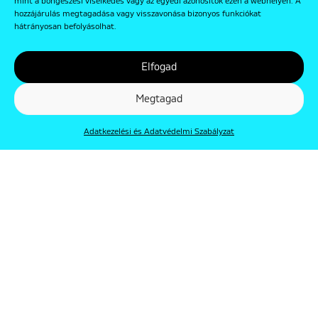
mint a böngészési viselkedés vagy az egyedi azonosítók ezen a webhelyen. A
hozzájárulás megtagadása vagy visszavonása bizonyos funkciókat
hátrányosan befolyásolhat.
Elfogad
Megtagad
Adatkezelési és Adatvédelmi Szabályzat
© Punkt 2019. Minden jog védve.