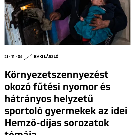
ENGLISH
21 • 11 • 04
BAKI LÁSZLÓ
Környezetszennyezést
okozó fűtési nyomor és
hátrányos helyzetű
sportoló gyermekek az idei
Hemző-díjas sorozatok