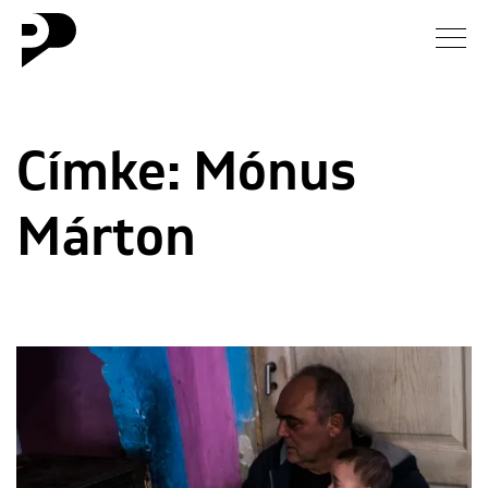
Hírek
Címke:
Mónus
Galéria
Márton
Interjú
Esszé
Blog
Rólunk