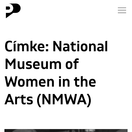
Hírek
Címke:
National
Galéria
Museum of
Interjú
Esszé
Women in the
Blog
Arts (NMWA)
Rólunk