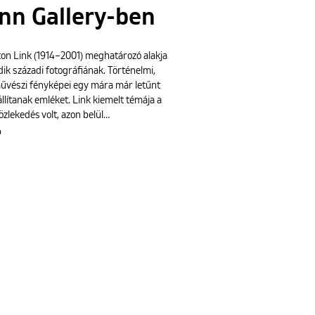
nn Gallery-ben
ton Link (1914–2001) meghatározó alakja
ik századi fotográfiának. Történelmi,
 művészi fényképei egy mára már letűnt
llítanak emléket. Link kiemelt témája a
özlekedés volt, azon belül…
b