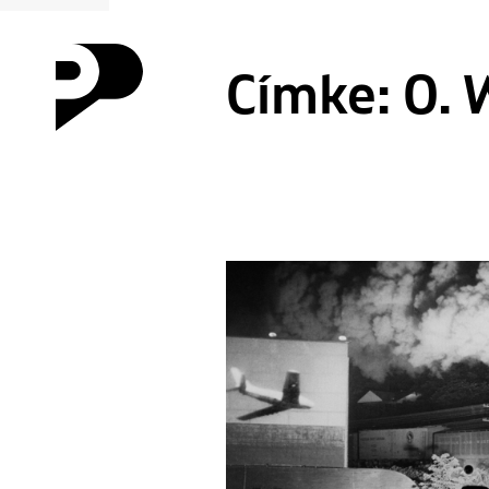
Címke:
O. 