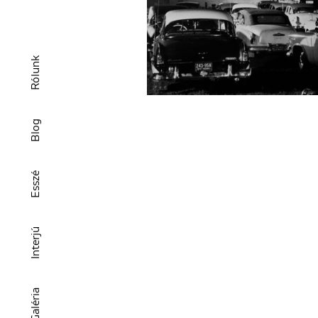
Rólunk
Blog
Esszé
Interjú
Galéria