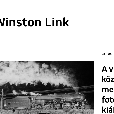
Winston Link
25 • 03 •
A v
kö
me
fo
kiá