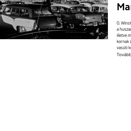
Ma
O. Wins
a huszad
illetve
kornak á
vasúti k
Továb