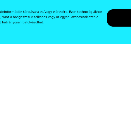
közinformációk tárolására és/vagy elérésére. Ezen technológiákhoz
, mint a böngészési viselkedés vagy az egyedi azonosítók ezen a
t hátrányosan befolyásolhat.