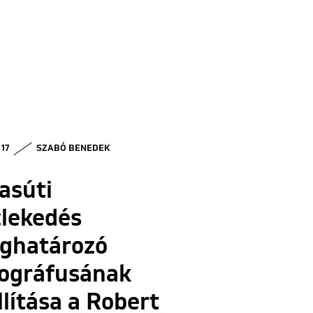
 17
SZABÓ BENEDEK
asúti
zlekedés
ghatározó
tográfusának
llítása a Robert