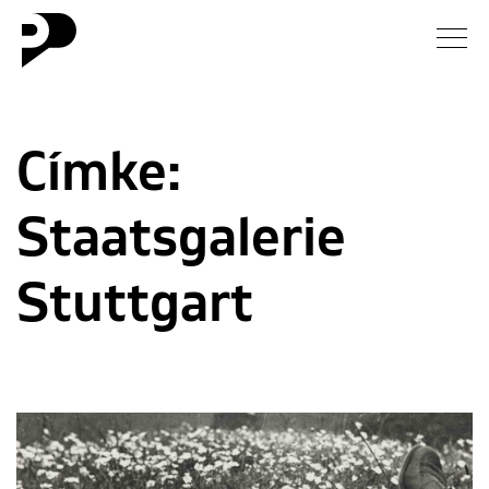
Hírek
Címke:
Galéria
Staatsgalerie
Interjú
Esszé
Stuttgart
Blog
Rólunk