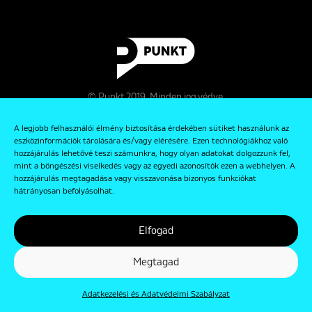
© Punkt 2019. Minden jog védve.
A legjobb felhasználói élmény biztosítása érdekében sütiket használunk az
eszközinformációk tárolására és/vagy elérésére. Ezen technológiákhoz való
hozzájárulás lehetővé teszi számunkra, hogy olyan adatokat dolgozzunk fel,
mint a böngészési viselkedés vagy az egyedi azonosítók ezen a webhelyen. A
hozzájárulás megtagadása vagy visszavonása bizonyos funkciókat
hátrányosan befolyásolhat.
Rólunk
Kapcsolat
Elfogad
Adatkezelési és Adatvédelmi Szabályzat
Megtagad
Adatkezelési és Adatvédelmi Szabályzat