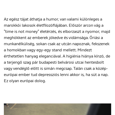
Az egész tájat áthatja a humor, van valami különleges a
marokkói lakosok életfilozófiájában. Először arcon vág a
"time is not money" életérzés, és elborzaszt a nyomor, majd
meghökkent az emberek jókedve és vidámsága. Óriási a
munkanélküliség, sokan csak az utcán napoznak, fekszenek
a homokban vagy egy-egy stand mellett. Mindezt
érthetetlen hanyag eleganciával. A higiénia hiánya kínzó, de
a terjengő szag pár budapesti belvárosi utcai hentesbolt
vagy vendéglő előtt is simán megcsap. Talán csak a közép-
európai ember tud depressziós lenni akkor is, ha süt a nap.
Ez olyan európai dolog.