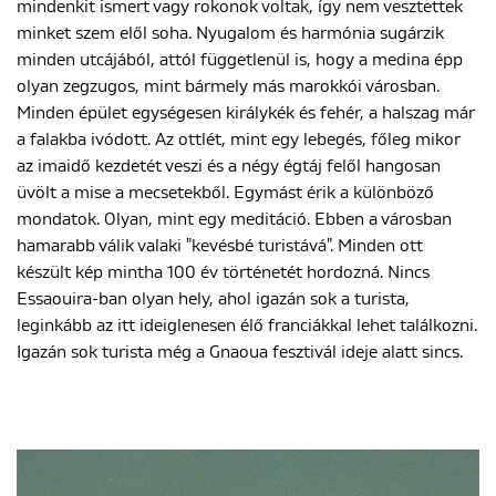
mindenkit ismert vagy rokonok voltak, így nem vesztettek
minket szem elől soha. Nyugalom és harmónia sugárzik
minden utcájából, attól függetlenül is, hogy a medina épp
olyan zegzugos, mint bármely más marokkói városban.
Minden épület egységesen királykék és fehér, a halszag már
a falakba ivódott. Az ottlét, mint egy lebegés, főleg mikor
az imaidő kezdetét veszi és a négy égtáj felől hangosan
üvölt a mise a mecsetekből. Egymást érik a különböző
mondatok. Olyan, mint egy meditáció. Ebben a városban
hamarabb válik valaki "kevésbé turistává". Minden ott
készült kép mintha 100 év történetét hordozná. Nincs
Essaouira-ban olyan hely, ahol igazán sok a turista,
leginkább az itt ideiglenesen élő franciákkal lehet találkozni.
Igazán sok turista még a Gnaoua fesztivál ideje alatt sincs.