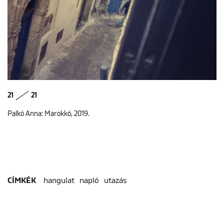
21
21
Palkó Anna: Marokkó, 2019.
hangulat
napló
utazás
CÍMKÉK