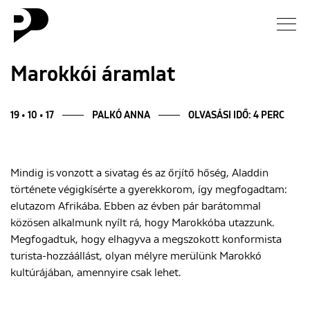
Hírek
Marokkói áramlat
Galéria
19 • 10 • 17
PALKÓ ANNA
OLVASÁSI IDŐ: 4 PERC
Interjú
Mindig is vonzott a sivatag és az őrjítő hőség, Aladdin
Esszé
története végigkísérte a gyerekkorom, így megfogadtam:
elutazom Afrikába. Ebben az évben pár barátommal
Blog
közösen alkalmunk nyílt rá, hogy Marokkóba utazzunk.
Megfogadtuk, hogy elhagyva a megszokott konformista
Rólunk
turista-hozzáállást, olyan mélyre merülünk Marokkó
kultúrájában, amennyire csak lehet.