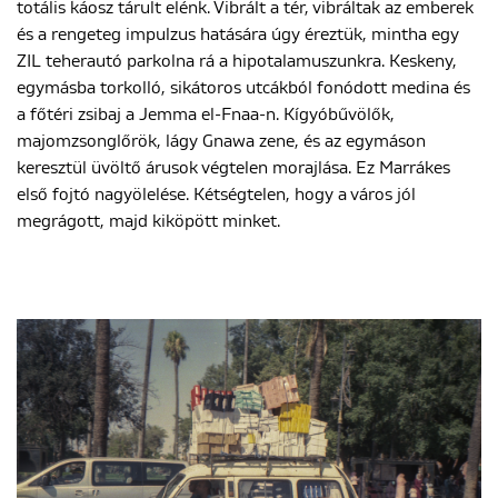
totális káosz tárult elénk. Vibrált a tér, vibráltak az emberek
és a rengeteg impulzus hatására úgy éreztük, mintha egy
ZIL teherautó parkolna rá a hipotalamuszunkra. Keskeny,
egymásba torkolló, sikátoros utcákból fonódott medina és
a főtéri zsibaj a Jemma el-Fnaa-n. Kígyóbűvölők,
majomzsonglőrök, lágy Gnawa zene, és az egymáson
keresztül üvöltő árusok végtelen morajlása. Ez Marrákes
első fojtó nagyölelése. Kétségtelen, hogy a város jól
megrágott, majd kiköpött minket.