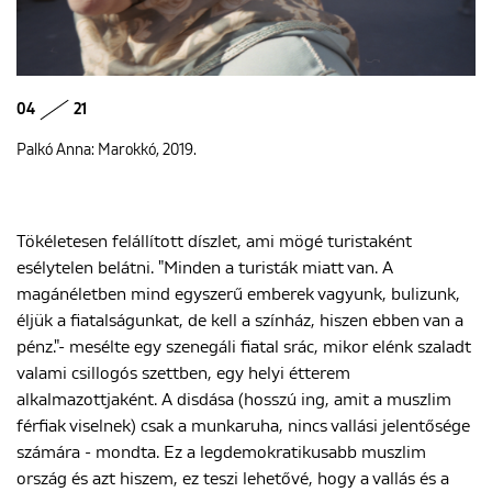
04
21
Palkó Anna: Marokkó, 2019.
Tökéletesen felállított díszlet, ami mögé turistaként
esélytelen belátni. "Minden a turisták miatt van. A
magánéletben mind egyszerű emberek vagyunk, bulizunk,
éljük a fiatalságunkat, de kell a színház, hiszen ebben van a
pénz."- mesélte egy szenegáli fiatal srác, mikor elénk szaladt
valami csillogós szettben, egy helyi étterem
alkalmazottjaként. A disdása (hosszú ing, amit a muszlim
férfiak viselnek) csak a munkaruha, nincs vallási jelentősége
számára - mondta. Ez a legdemokratikusabb muszlim
ország és azt hiszem, ez teszi lehetővé, hogy a vallás és a