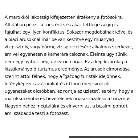
A marokkói lakosság kifejezetten érzékeny a fotósokra.
Általában pénzt kérnek érte, és akár tettlegességig is
fajulhat egy ilyen konfliktus. Sokszor megdobálnak kővel és
a piaci árusoknál már be van készítve egy műanyag
vízipisztoly, vagy bármi, víz spriccelésére alkalmas szerkezet,
amivel egyenesen a kamerára céloznak. Eleinte úgy tűnik,
nem egy nyitott nép, de ez nem igaz. Ez a kép kizárólag a
kizsákmányoló turizmus eredménye. Az árusok elmondása
szerint attól félnek, hogy a "gazdag turisták idejönnek,
lefényképezik az áruinkat és otthon megcsinálják
ugyanezeket olcsóbban, ez rontja az üzletet", és tény, hogy a
marokkói emberek bevételének óriási százaléka a turizmus.
Nagyon nehéz megtalálni és elnyerni azt a bizalmi pontot,
ami szabaddá teszi a fotózást.