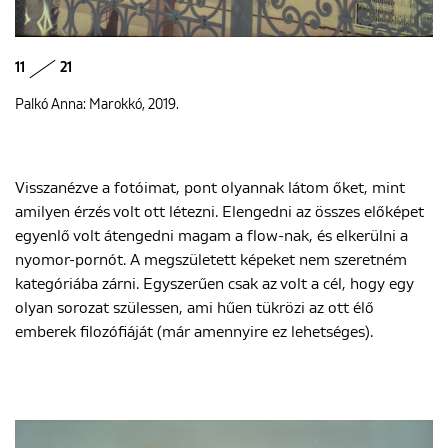
11
21
Palkó Anna: Marokkó, 2019.
Visszanézve a fotóimat, pont olyannak látom őket, mint
amilyen érzés volt ott létezni. Elengedni az összes előképet
egyenlő volt átengedni magam a flow-nak, és elkerülni a
nyomor-pornót. A megszületett képeket nem szeretném
kategóriába zárni. Egyszerűen csak az volt a cél, hogy egy
olyan sorozat szülessen, ami hűen tükrözi az ott élő
emberek filozófiáját (már amennyire ez lehetséges).