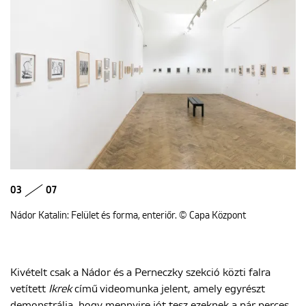
03
07
Nádor Katalin: Felület és forma, enteriőr. © Capa Központ
Kivételt csak a Nádor és a Perneczky szekció közti falra
vetített
Ikrek
című videomunka jelent, amely egyrészt
demonstrálja, hogy mennyire jót tesz ezeknek a pár perces