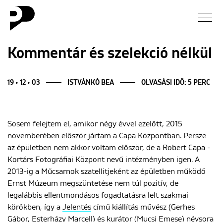
Hírek
Kommentár és szelekció nélkül
Galéria
19 • 12 • 03
ISTVÁNKÓ BEA
OLVASÁSI IDŐ: 5 PERC
Interjú
Sosem felejtem el, amikor négy évvel ezelőtt, 2015
Esszé
novemberében először jártam a Capa Központban. Persze
az épületben nem akkor voltam először, de a Robert Capa -
Blog
Kortárs Fotográfiai Központ nevű intézményben igen. A
2013-ig a Műcsarnok szatellitjeként az épületben működő
Rólunk
Ernst Múzeum megszüntetése nem túl pozitív, de
legalábbis ellentmondásos fogadtatásra lelt szakmai
körökben, így a
Jelentés
című kiállítás művész (Gerhes
Gábor, Esterházy Marcell) és kurátor (Mucsi Emese) névsora