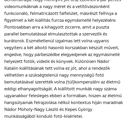
videomunkáknak a nagy méret és a vetítővászonként
funkcionáló, felmatricázott falfelület, másrészt felhívja a
figyelmet a két kiállítás furcsa egymásmellé helyezésére.
Pontosabban arra a kihagyott ziccerre, amit a puszta
parallel bemutatással elmulasztottak a szervezők és
kurátorok. Eszméletlenül izgalmas lett volna ugyanis
vegyíteni a két alkotó hasonló korszakban készült műveit,
engedve, hogy párbeszédbe elegyedjenek az egymásmellé
helyezett fotók, videók és könyvek. Különösen Nádor
Katalin kiállításának tett volna ez jót, ahol a rendezők
vélhetően a szükségtelenül nagy mennyiségű fotó
bemutatásával szerették volna (túl)kompenzálni az életmű
eddigi elhanyagoltságát. A kiállított munkák nagy száma
ugyanakkor felesleges ebben a formában, hiszen az életmű
hangsúlyainak felrajzolása nélkül kontextus híján maradnak
Nádor Moholy-Nagy László és Kepes György
munkásságából kiinduló fotó-kísérletei.