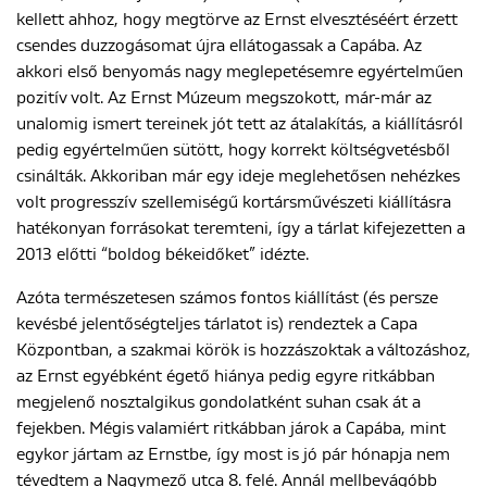
kellett ahhoz, hogy megtörve az Ernst elvesztéséért érzett
csendes duzzogásomat újra ellátogassak a Capába. Az
akkori első benyomás nagy meglepetésemre egyértelműen
ENGLISH
pozitív volt. Az Ernst Múzeum megszokott, már-már az
unalomig ismert tereinek jót tett az átalakítás, a kiállításról
pedig egyértelműen sütött, hogy korrekt költségvetésből
csinálták. Akkoriban már egy ideje meglehetősen nehézkes
volt progresszív szellemiségű kortársművészeti kiállításra
hatékonyan forrásokat teremteni, így a tárlat kifejezetten a
2013 előtti “boldog békeidőket” idézte.
Azóta természetesen számos fontos kiállítást (és persze
kevésbé jelentőségteljes tárlatot is) rendeztek a Capa
Központban, a szakmai körök is hozzászoktak a változáshoz,
az Ernst egyébként égető hiánya pedig egyre ritkábban
megjelenő nosztalgikus gondolatként suhan csak át a
fejekben. Mégis valamiért ritkábban járok a Capába, mint
egykor jártam az Ernstbe, így most is jó pár hónapja nem
tévedtem a Nagymező utca 8. felé. Annál mellbevágóbb