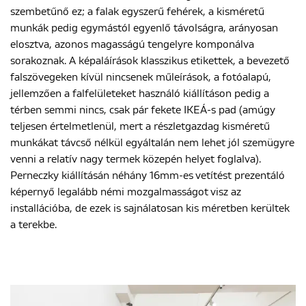
szembetűnő ez; a falak egyszerű fehérek, a kisméretű
munkák pedig egymástól egyenlő távolságra, arányosan
elosztva, azonos magasságú tengelyre komponálva
sorakoznak. A képaláírások klasszikus etikettek, a bevezető
falszövegeken kívül nincsenek műleírások, a fotóalapú,
jellemzően a falfelületeket használó kiállításon pedig a
térben semmi nincs, csak pár fekete IKEÁ-s pad (amúgy
teljesen értelmetlenül, mert a részletgazdag kisméretű
munkákat távcső nélkül egyáltalán nem lehet jól szemügyre
venni a relatív nagy termek közepén helyet foglalva).
Perneczky kiállításán néhány 16mm-es vetítést prezentáló
képernyő legalább némi mozgalmasságot visz az
installációba, de ezek is sajnálatosan kis méretben kerültek
a terekbe.