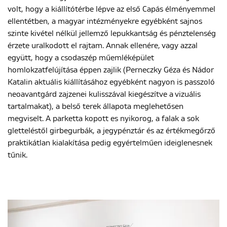
volt, hogy a kiállítótérbe lépve az első Capás élményemmel
ellentétben, a magyar intézményekre egyébként sajnos
szinte kivétel nélkül jellemző lepukkantság és pénztelenség
érzete uralkodott el rajtam. Annak ellenére, vagy azzal
együtt, hogy a csodaszép műemléképület
homlokzatfelújítása éppen zajlik (Perneczky Géza és Nádor
Katalin aktuális kiállításához egyébként nagyon is passzoló
neoavantgárd zajzenei kulisszával kiegészítve a vizuális
tartalmakat), a belső terek állapota meglehetősen
megviselt. A parketta kopott es nyikorog, a falak a sok
gletteléstől girbegurbák, a jegypénztár és az értékmegőrző
praktikátlan kialakítása pedig egyértelműen ideiglenesnek
tűnik.