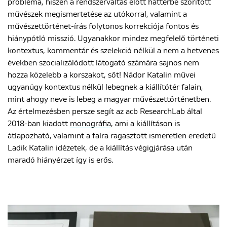
probléma, hiszen a rendszerváltás előtt háttérbe szorított
művészek megismertetése az utókorral, valamint a
művészettörténet-írás folytonos korrekciója fontos és
hiánypótló misszió. Ugyanakkor mindez megfelelő történeti
kontextus, kommentár és szelekció nélkül a nem a hetvenes
években szocializálódott látogató számára sajnos nem
hozza közelebb a korszakot, sőt! Nádor Katalin művei
ugyanúgy kontextus nélkül lebegnek a kiállítótér falain,
mint ahogy neve is lebeg a magyar művészettörténetben.
Az értelmezésben persze segít az acb ResearchLab által
2018-ban kiadott
monográfia
, ami a kiállításon is
átlapozható, valamint a falra ragasztott ismeretlen eredetű
Ladik Katalin idézetek, de a kiállítás végigjárása után
maradó hiányérzet így is erős.