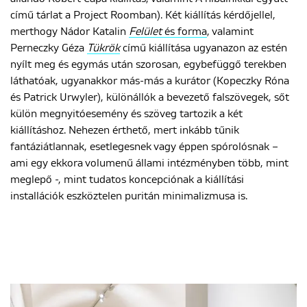
című tárlat a Project Roomban). Két kiállítás kérdőjellel,
merthogy Nádor Katalin
Felület
és forma
, valamint
Perneczky Géza
Tükrök
című kiállítása ugyanazon az estén
nyílt meg és egymás után szorosan, egybefüggő terekben
láthatóak, ugyanakkor más-más a kurátor (Kopeczky Róna
és Patrick Urwyler), különállók a bevezető falszövegek, sőt
külön megnyitóesemény és szöveg tartozik a két
kiállításhoz. Nehezen érthető, mert inkább tűnik
fantáziátlannak, esetlegesnek vagy éppen spórolósnak –
ami egy ekkora volumenű állami intézményben több, mint
meglepő -, mint tudatos koncepciónak a kiállítási
installációk eszköztelen puritán minimalizmusa is.