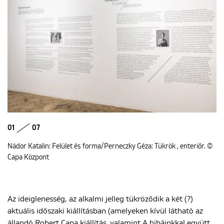
01
07
Nádor Katalin: Felület és forma/Perneczky Géza: Tükrök , enteriőr. ©
Capa Központ
Az ideiglenesség, az alkalmi jelleg tükröződik a két (?)
aktuális időszaki kiállításban (amelyeken kívül látható az
állandó Robert Capa kiállítás, valamint A hibáinkkal együtt