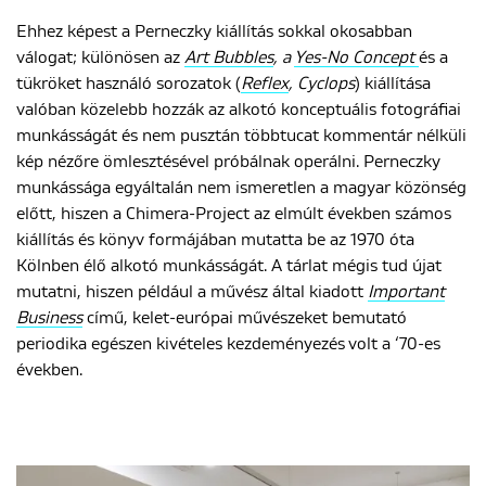
Ehhez képest a Perneczky kiállítás sokkal okosabban
válogat; különösen az
Art Bubbles
, a
Yes-No Concept
és a
tükröket használó sorozatok (
Reflex
, Cyclops
) kiállítása
valóban közelebb hozzák az alkotó konceptuális fotográfiai
munkásságát és nem pusztán többtucat kommentár nélküli
kép nézőre ömlesztésével próbálnak operálni. Perneczky
munkássága egyáltalán nem ismeretlen a magyar közönség
előtt, hiszen a Chimera-Project az elmúlt években számos
kiállítás és könyv formájában mutatta be az 1970 óta
Kölnben élő alkotó munkásságát. A tárlat mégis tud újat
mutatni, hiszen például a művész által kiadott
Important
Business
című, kelet-európai művészeket bemutató
periodika egészen kivételes kezdeményezés volt a ‘70-es
években.