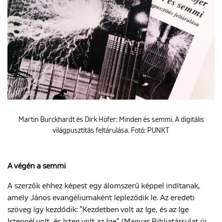
Martin Burckhardt és Dirk Höfer: Minden és semmi. A digitális
világpusztítás feltárulása. Fotó: PUNKT
A végén a semmi
A szerzők ehhez képest egy álomszerű képpel indítanak,
amely János evangéliumaként lepleződik le. Az eredeti
szöveg így kezdődik: "Kezdetben volt az Ige, és az Ige
Istennél volt, és Isten volt az Ige". (Magyar Bibliatársulat új