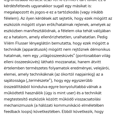
kérdésfeltevés ugyanakkor sugall egy másikat is:
megalapozott és jogos-e ez a tartózkodás (vagy inkább
félelem). Az ilyen kérdések azt sejtetik, hogy ezek mögött az
eszközök mögött olyan erők/hatalmak rejlenek, amelyek az
eszközben manifesztálódnak, a félelem oka tehát valójában
ez a hatalom, amely ellenőrizhetetlen, uralhatatlan. Pedig
Vilém Flusser lényeglátón bemutatta, hogy ezek mögött a
technikák (apparátusok) mögött nem rejtőznek démonikus
hatalmak, nem egy „világösszeesküvés” (pontosabban világ
elleni összeesküvés) látható mozzanatai, hanem átvitt
értelemben természetes folyamatok eredményei, velejárói,
elemei, amely technikáknak (az ókortól napjainkig) az a
sajátossága („természete”), hogy egy egyszerűbb
összeállításból kiindulva egyre bonyolultabbá válnak a
működtető használók (úgy is mint user) és a technikát
megtestesítő eszközök között működő visszacsatolási
mechanizmusok (a hálózati kommunikáció elméletében
feedback loops) következtében. Ebből következik, hogy