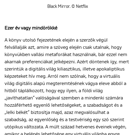
Black Mirror. © Netflix
Ezer év vagy mindörökké
A könyv utolsó fejezetének elején a szerzők végül
felvállalják azt, amire a szöveg elején csak utalnak, hogy
könyvükben vallási metaforákat használnak, bár ezzel nem
akarnak preferenciákat jelképezni. Azért döntenek így, mert
szerintük a digitális világ kiliasztikus, illetve apokaliptikus
képzeteket hív meg. Arról nem szólnak, hogy a virtuális
világ digitális alapú megteremtésének vágya eleve abból a
hitből táplálkozott, hogy egy ilyen, a földi világ
„javíthatatlan” valóságával szemben a mindenki számára
hozzáférhető egyenlő lehetőségeket, a szabadságot és a
„lelki békét” biztosítja majd, azaz megvalósulhat a
szabadság, az egyenlőség és a testvériség egy szó szerint
utópikus változata. A múlt század hetvenes éveinek végén,
amikor a belépés lehetősége egy virtuális világba egyre