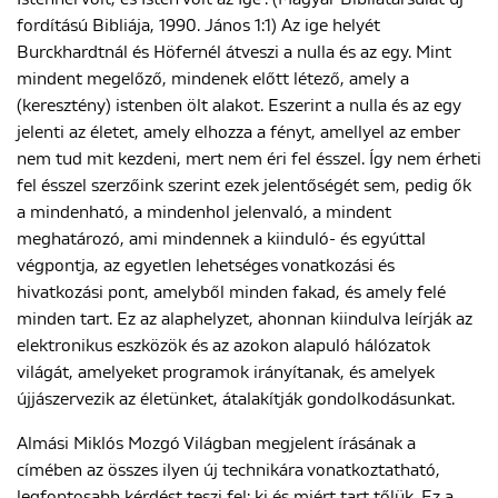
fordítású Bibliája, 1990. János 1:1) Az ige helyét
Burckhardtnál és Höfernél átveszi a nulla és az egy. Mint
mindent megelőző, mindenek előtt létező, amely a
(keresztény) istenben ölt alakot. Eszerint a nulla és az egy
jelenti az életet, amely elhozza a fényt, amellyel az ember
nem tud mit kezdeni, mert nem éri fel ésszel. Így nem érheti
fel ésszel szerzőink szerint ezek jelentőségét sem, pedig ők
a mindenható, a mindenhol jelenvaló, a mindent
meghatározó, ami mindennek a kiinduló- és egyúttal
végpontja, az egyetlen lehetséges vonatkozási és
hivatkozási pont, amelyből minden fakad, és amely felé
minden tart. Ez az alaphelyzet, ahonnan kiindulva leírják az
elektronikus eszközök és az azokon alapuló hálózatok
világát, amelyeket programok irányítanak, és amelyek
újjászervezik az életünket, átalakítják gondolkodásunkat.
Almási Miklós Mozgó Világban megjelent írásának a
címében az összes ilyen új technikára vonatkoztatható,
legfontosabb kérdést teszi fel: ki és miért tart tőlük. Ez a