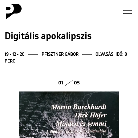
Hírek
Digitális apokalipszis
Galéria
19 • 12 • 20
PFISZTNER GÁBOR
OLVASÁSI IDŐ: 8
PERC
Interjú
Esszé
01
05
Blog
Rólunk