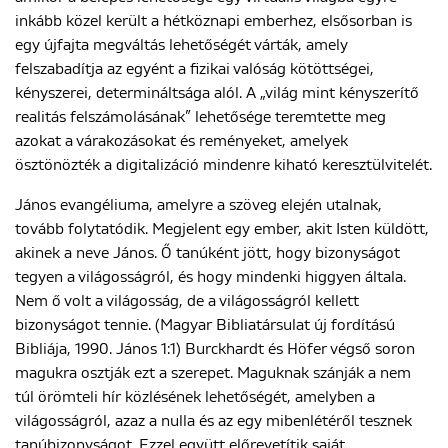
inkább közel került a hétköznapi emberhez, elsősorban is
egy újfajta megváltás lehetőségét várták, amely
felszabadítja az egyént a fizikai valóság kötöttségei,
kényszerei, determináltsága alól. A „világ mint kényszerítő
realitás felszámolásának” lehetősége teremtette meg
azokat a várakozásokat és reményeket, amelyek
ösztönözték a digitalizáció mindenre kiható keresztülvitelét.
János evangéliuma, amelyre a szöveg elején utalnak,
tovább folytatódik. Megjelent egy ember, akit Isten küldött,
akinek a neve János. Ő tanúként jött, hogy bizonyságot
tegyen a világosságról, és hogy mindenki higgyen általa.
Nem ő volt a világosság, de a világosságról kellett
bizonyságot tennie. (Magyar Bibliatársulat új fordítású
Bibliája, 1990. János 1:1) Burckhardt és Höfer végső soron
magukra osztják ezt a szerepet. Maguknak szánják a nem
túl örömteli hír közlésének lehetőségét, amelyben a
világosságról, azaz a nulla és az egy mibenlétéről tesznek
tanúbizonyságot. Ezzel együtt előrevetítik saját