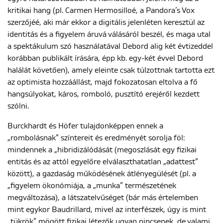
kritikai hang (pl. Carmen Hermosilloé, a Pandora’s Vox
szerzőjéé, aki már ekkor a digitális jelenléten keresztül az
identitás és a figyelem áruvá válásáról beszél, és maga utal
a spektákulum szó használatával Debord alig két évtizeddel
korábban publikált írására, épp kb. egy-két évvel Debord
halálát követően), amely eleinte csak túlzottnak tartotta ezt
az optimista hozzáállást, majd fokozatosan eltolva a fő
hangsúlyokat, káros, romboló, pusztító erejéről kezdett
szólni.
Burckhardt és Höfer tulajdonképpen ennek a
„rombolásnak” színtereit és eredményét sorolja föl:
mindennek a „hibridizálódását (megoszlását egy fizikai
entitás és az attól egyelőre elválaszthatatlan „adattest”
között), a gazdaság működésének átlényegülését (pl. a
„figyelem ökonómiája, a „munka” természetének
megváltozása), a látszatelvűséget (bár más értelemben
mint egykor Baudrillard, mivel az interfészek, úgy is mint
„tükrök” mögött fizikai létezők ugyan nincsenek, de valami,