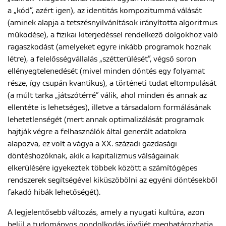
a „kód”, azért igen), az identitás kompozitummá válását
(aminek alapja a tetszésnyilvánítások irányította algoritmus
működése), a fizikai kiterjedéssel rendelkező dolgokhoz való
ragaszkodást (amelyeket egyre inkább programok hoznak
létre), a felelősségvállalás „szétterülését”, végső soron
ellényegtelenedését (mivel minden döntés egy folyamat
része, így csupán kvantikus), a történeti tudat eltompulását
(a múlt tarka „játszótérré” válik, ahol minden és annak az
ellentéte is lehetséges), illetve a társadalom formálásának
lehetetlenségét (mert annak optimalizálását programok
hajtják végre a felhasználók által generált adatokra
alapozva, ez volt a vágya a XX. századi gazdasági
döntéshozóknak, akik a kapitalizmus válságainak
elkerülésére igyekeztek többek között a számítógépes
rendszerek segítségével kiküszöbölni az egyéni döntésekből
fakadó hibák lehetőségét).
A legjelentősebb változás, amely a nyugati kultúra, azon
belül a tudományos gondolkodás jövőjét meghatározhatja,