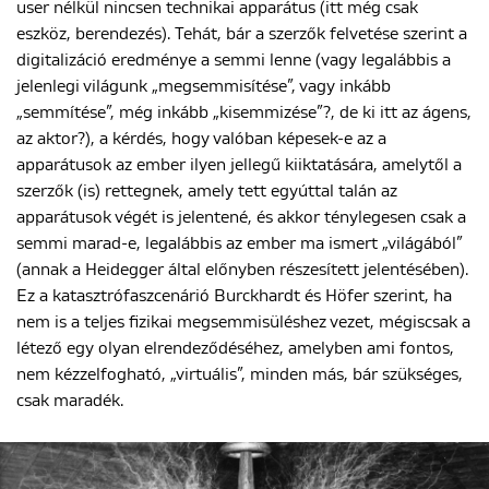
user nélkül nincsen technikai apparátus (itt még csak
eszköz, berendezés). Tehát, bár a szerzők felvetése szerint a
digitalizáció eredménye a semmi lenne (vagy legalábbis a
jelenlegi világunk „megsemmisítése”, vagy inkább
„semmítése”, még inkább „kisemmizése”?, de ki itt az ágens,
az aktor?), a kérdés, hogy valóban képesek-e az a
apparátusok az ember ilyen jellegű kiiktatására, amelytől a
szerzők (is) rettegnek, amely tett egyúttal talán az
apparátusok végét is jelentené, és akkor ténylegesen csak a
semmi marad-e, legalábbis az ember ma ismert „világából”
(annak a Heidegger által előnyben részesített jelentésében).
Ez a katasztrófaszcenárió Burckhardt és Höfer szerint, ha
nem is a teljes fizikai megsemmisüléshez vezet, mégiscsak a
létező egy olyan elrendeződéséhez, amelyben ami fontos,
nem kézzelfogható, „virtuális”, minden más, bár szükséges,
csak maradék.