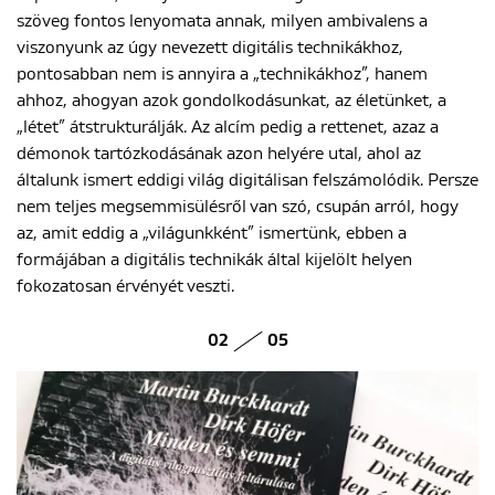
szöveg fontos lenyomata annak, milyen ambivalens a
viszonyunk az úgy nevezett digitális technikákhoz,
pontosabban nem is annyira a „technikákhoz”, hanem
ahhoz, ahogyan azok gondolkodásunkat, az életünket, a
„létet” átstrukturálják. Az alcím pedig a rettenet, azaz a
démonok tartózkodásának azon helyére utal, ahol az
általunk ismert eddigi világ digitálisan felszámolódik. Persze
nem teljes megsemmisülésről van szó, csupán arról, hogy
az, amit eddig a „világunkként” ismertünk, ebben a
formájában a digitális technikák által kijelölt helyen
fokozatosan érvényét veszti.
02
05