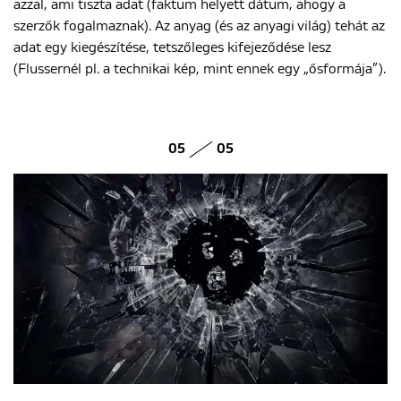
azzal, ami tiszta adat (faktum helyett dátum, ahogy a
szerzők fogalmaznak). Az anyag (és az anyagi világ) tehát az
adat egy kiegészítése, tetszőleges kifejeződése lesz
(Flussernél pl. a technikai kép, mint ennek egy „ősformája”).
05
05