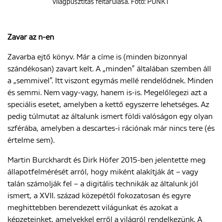
világpusztítás feltárulása. Fotó: PUNKT
Zavar az n-en
Zavarba ejtő könyv. Már a címe is (minden bizonnyal
szándékosan) zavart kelt. A „minden” általában szemben áll
a „semmivel”. Itt viszont egymás mellé rendelődnek. Minden
és semmi. Nem vagy-vagy, hanem is-is. Megelőlegezi azt a
speciális esetet, amelyben a kettő egyszerre lehetséges. Az
pedig túlmutat az általunk ismert földi valóságon egy olyan
szférába, amelyben a descartes-i rációnak már nincs tere (és
értelme sem).
Martin Burckhardt és Dirk Höfer 2015-ben jelentette meg
állapotfelmérését arról, hogy miként alakítják át – vagy
talán számolják fel – a digitális technikák az általunk jól
ismert, a XVII. század közepétől fokozatosan és egyre
meghittebben berendezett világunkat és azokat a
képzeteinket, amelyekkel erről a világról rendelkezünk. A