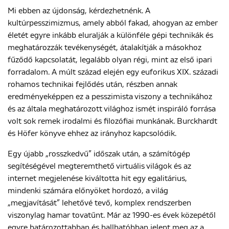
Mi ebben az újdonság, kérdezhetnénk. A
kultúrpesszimizmus, amely abból fakad, ahogyan az ember
életét egyre inkább eluralják a különféle gépi technikák és
meghatározzák tevékenységét, átalakítják a másokhoz
fűződő kapcsolatát, legalább olyan régi, mint az első ipari
forradalom. A múlt század elején egy euforikus XIX. századi
rohamos technikai fejlődés után, részben annak
eredményeképpen ez a pesszimista viszony a technikához
és az általa meghatározott világhoz ismét inspiráló forrása
volt sok remek irodalmi és filozófiai munkának. Burckhardt
és Höfer könyve ehhez az irányhoz kapcsolódik.
Egy újabb „rosszkedvű” időszak után, a számítógép
segítéségével megteremthető virtuális világok és az
internet megjelenése kiváltotta hit egy egalitárius,
mindenki számára előnyöket hordozó, a világ
„megjavítását” lehetővé tevő, komplex rendszerben
viszonylag hamar tovatűnt. Már az 1990-es évek közepétől
egyre határozottabban és hallhatóbban jelent meg az a