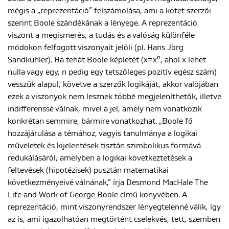
mégis a „reprezentáció” felszámolása, ami a kötet szerzői
szerint Boole szándékának a lényege. A reprezentáció
viszont a megismerés, a tudás és a valóság különféle
módokon felfogott viszonyait jelöli (pl. Hans Jörg
n
Sandkühler). Ha tehát Boole képletét (x=x
, ahol x lehet
nulla vagy egy, n pedig egy tetszőleges pozitív egész szám)
vesszük alapul, követve a szerzők logikáját, akkor valójában
ezek a viszonyok nem lesznek többé megjeleníthetők, illetve
indifferenssé válnak, mivel a jel, amely nem vonatkozik
konkrétan semmire, bármire vonatkozhat. „Boole fő
hozzájárulása a témához, vagyis tanulmánya a logikai
műveletek és kijelentések tisztán szimbolikus formává
redukálásáról, amelyben a logikai következtetések a
feltevések (hipotézisek) pusztán matematikai
következményeivé válnának,” írja Desmond MacHale The
Life and Work of George Boole című könyvében. A
reprezentáció, mint viszonyrendszer lényegtelenné válik, így
az is, ami igazolhatóan megtörtént cselekvés, tett, szemben