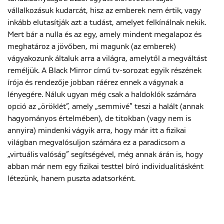
vállalkozásuk kudarcát, hisz az emberek nem értik, vagy
inkább elutasítják azt a tudást, amelyet felkínálnak nekik.
Mert bár a nulla és az egy, amely mindent megalapoz és
meghatároz a jövőben, mi magunk (az emberek)
vágyakozunk általuk arra a világra, amelytől a megváltást
reméljük. A Black Mirror című tv-sorozat egyik részének
írója és rendezője jobban ráérez ennek a vágynak a
lényegére. Náluk ugyan még csak a haldoklók számára
opció az „öröklét”, amely „semmivé” teszi a halált (annak
hagyományos értelmében), de titokban (vagy nem is
annyira) mindenki vágyik arra, hogy már itt a fizikai
világban megvalósuljon számára ez a paradicsom a
„virtuális valóság” segítségével, még annak árán is, hogy
abban már nem egy fizikai testtel bíró individualitásként
létezünk, hanem puszta adatsorként.