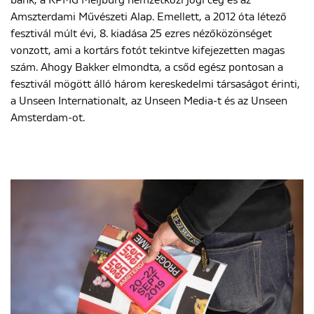
bank, a KPMG Meijburg nemzetközi jogi cég és az
Amszterdami Művészeti Alap. Emellett, a 2012 óta létező
fesztivál múlt évi, 8. kiadása 25 ezres nézőközönséget
ENGLISH
vonzott, ami a kortárs fotót tekintve kifejezetten magas
szám. Ahogy Bakker elmondta, a csőd egész pontosan a
fesztivál mögött álló három kereskedelmi társaságot érinti,
a Unseen Internationalt, az Unseen Media-t és az Unseen
Amsterdam-ot.