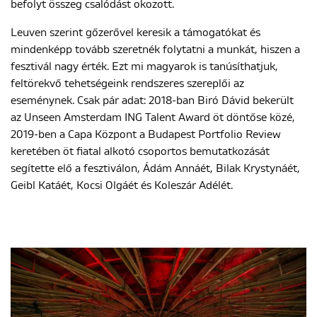
befolyt összeg csalódást okozott.
Leuven szerint gőzerővel keresik a támogatókat és
mindenképp tovább szeretnék folytatni a munkát, hiszen a
fesztivál nagy érték. Ezt mi magyarok is tanúsíthatjuk,
feltörekvő tehetségeink rendszeres szereplői az
eseménynek. Csak pár adat: 2018-ban Biró Dávid bekerült
az Unseen Amsterdam ING Talent Award öt döntőse közé,
2019-ben a Capa Központ a Budapest Portfolio Review
keretében öt fiatal alkotó csoportos bemutatkozását
segítette elő a fesztiválon, Ádám Annáét, Bilak Krystynáét,
Geibl Katáét, Kocsi Olgáét és Koleszár Adélét.