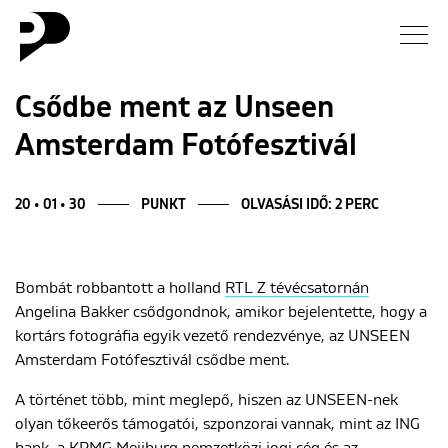
Hírek
Csődbe ment az Unseen
Amsterdam Fotófesztivál
Galéria
Interjú
20 • 01 • 30
PUNKT
OLVASÁSI IDŐ: 2 PERC
Esszé
Bombát robbantott a holland
RTL Z tévécsatornán
Angelina Bakker csődgondnok, amikor bejelentette, hogy a
Blog
kortárs fotográfia egyik vezető rendezvénye, az UNSEEN
Amsterdam Fotófesztivál csődbe ment.
Rólunk
A történet több, mint meglepő, hiszen az UNSEEN-nek
olyan tőkeerős támogatói, szponzorai vannak, mint az ING