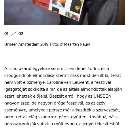
01
02
Unseen Amsterdam 2019. Fotó: © Maarten Nauw
A csőd okáról egyelőre semmit sem lehet tudni, és a
csődgondnok elmondása szerint csak most derült ki, tehát
nem volt előzménye. Caroline van Leuvent, a fesztivál
igazgatóját sokkolta a hír, de az általa elmondottak alapján
azért lehettek előjelei. Beszélt arról, hogy az UNSEEN
nagyon szép, de nagyon drága fesztivál, és az ezévi
eseményre, amelynek persze már elkezdték a szervezését,
nem tudtak elég szponzori pénzt gyűjteni, továbbá, bár a
nézőszámok jók voltak a múlt évben, a jegyértékesítésből