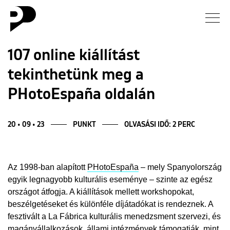
Hírek
107 online kiállítást
tekinthetünk meg a
Galéria
PHotoEspaña oldalán
Interjú
20 • 09 • 23
PUNKT
OLVASÁSI IDŐ: 2 PERC
Esszé
Blog
Az 1998-ban alapított
PHotoEspaña
– mely Spanyolország
egyik legnagyobb kulturális eseménye – szinte az egész
Rólunk
országot átfogja. A kiállítások mellett workshopokat,
beszélgetéseket és különféle díjátadókat is rendeznek. A
fesztivált a La Fábrica kulturális menedzsment szervezi, és
magánvállalkozások, állami intézmények támogatják, mint