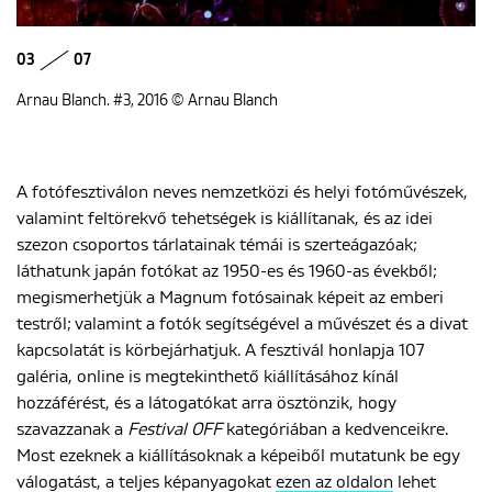
03
07
Arnau Blanch. #3, 2016 © Arnau Blanch
A fotófesztiválon neves nemzetközi és helyi fotóművészek,
valamint feltörekvő tehetségek is kiállítanak, és az idei
szezon csoportos tárlatainak témái is szerteágazóak;
láthatunk japán fotókat az 1950-es és 1960-as évekből;
megismerhetjük a Magnum fotósainak képeit az emberi
testről; valamint a fotók segítségével a művészet és a divat
kapcsolatát is körbejárhatjuk. A fesztivál honlapja 107
galéria, online is megtekinthető kiállításához kínál
hozzáférést, és a látogatókat arra ösztönzik, hogy
szavazzanak a
Festival OFF
kategóriában a kedvenceikre.
Most ezeknek a kiállításoknak a képeiből mutatunk be egy
válogatást, a teljes képanyagokat
ezen az oldalon
lehet