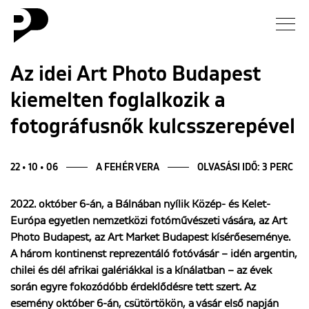
Hírek
Az idei Art Photo Budapest
kiemelten foglalkozik a
Galéria
fotográfusnők kulcsszerepével
Interjú
22 • 10 • 06
A FEHÉR VERA
OLVASÁSI IDŐ: 3 PERC
Esszé
2022. október 6-án, a Bálnában nyílik Közép- és Kelet-
Blog
Európa egyetlen nemzetközi fotóművészeti vására, az Art
Photo Budapest, az Art Market Budapest kísérőeseménye.
Rólunk
A három kontinenst reprezentáló fotóvásár – idén argentin,
chilei és dél afrikai galériákkal is a kínálatban – az évek
során egyre fokozódóbb érdeklődésre tett szert. Az
esemény október 6-án, csütörtökön, a vásár első napján