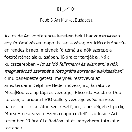
01
01
Fotó: © Art Market Budapest
Az Inside Art konferencia keretein belül hagyományosan
egy fotóművészeti napot is tart a vásár, ezt idén október 9-
én rendezik meg, melynek fő témája a nők szerepe a
fotótörténet alakulásában. 16 órakor tartják a „Nők
kulcsszerepben
- Itt az idő felismerni és elismerni a nők
meghatározó́ szerepét a fotográfia sorsának alakításában
”
című panelbeszélgetést, melynek résztvevői az
amszterdami Delphine Bedel művész, író, kurátor, a
Meta|Books alapítója és vezetője; Elisenda Faustino-Deu
kurátor, a londoni LS10 Gallery vezetője és Sonia Voss
párizsi-berlini kurátor, szerkesztő, író, a beszélgetést pedig
Mucsi Emese vezeti. Ezen a napon délelőtt az Inside Art
teremben 10 órától előadásokat és könyvbemutatókat is
tartanak.