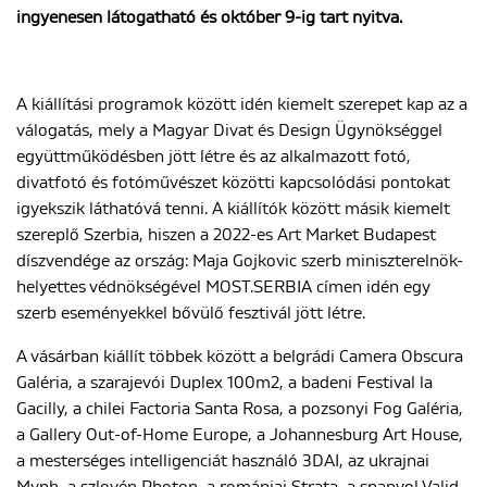
ingyenesen látogatható és október 9-ig tart nyitva.
ENGLISH
A kiállítási programok között idén kiemelt szerepet kap az a
válogatás, mely a Magyar Divat és Design Ügynökséggel
együttműködésben jött létre és az alkalmazott fotó,
divatfotó és fotóművészet közötti kapcsolódási pontokat
igyekszik láthatóvá tenni. A kiállítók között másik kiemelt
szereplő Szerbia, hiszen a 2022-es Art Market Budapest
díszvendége az ország: Maja Gojkovic szerb miniszterelnök-
helyettes védnökségével MOST.SERBIA címen idén egy
szerb eseményekkel bővülő fesztivál jött létre.
A vásárban kiállít többek között a belgrádi Camera Obscura
Galéria, a szarajevói Duplex 100m2, a badeni Festival la
Gacilly, a chilei Factoria Santa Rosa, a pozsonyi Fog Galéria,
a Gallery Out-of-Home Europe, a Johannesburg Art House,
a mesterséges intelligenciát használó 3DAI, az ukrajnai