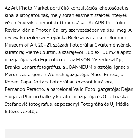
Az Art Photo Market portfólió konzultációs lehetőséget is
kínál a látogatóknak, mely során elismert szaktekintélyek
véleményezik a bemutatott munkákat. Az APB Portfolio
Review idén a Photon Gallery szervezésében valósul meg. A
review konzulensei Štěpánka Bieleszová, a cseh Olomouc
Museum of Art 20–21. századi Fotográfiai Gyűjteményének
kurátora; Pierre Courtin, a szarajevói Duplex 100m2 alapító
igazgatója; Nela Eggenberger, az EIKON főszerkesztője;
Branko Lenart fotográfus, a JOANNEUM oktatója; Ignacio
Meroni, az argentin Wunsch igazgatója; Mucsi Emese, a
Robert Capa Kortárs Fotográfiai Központ kurátora;
Fernando Peracho, a barcelonai Valid Foto igazgatója; Dejan
Sluga, a Photon Gallery kurátor-igazgatója és Olja Triaška
Stefanović fotográfus, az pozsonyi Fotográfia és Új Média
Intézet vezetője.