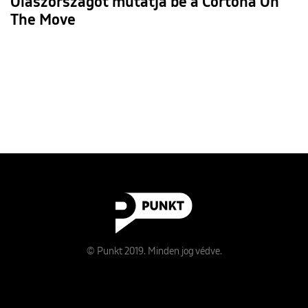
Olaszországot mutatja be a Cortona On
The Move
© Punkt 2019. Minden jog védve.