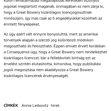
külön felhatalmazási megállapodás keretében bizonyos
jogokat megtartott magának, önmagában ez nem zárja ki,
hogy a Great Bowery kizárólagos licencjogosultnak
minősüljön, így más csak az ő engedélyükkel közölheti az
érintett fényképeket.
Az ügy azért vált ennyire bonyolulttá, mert az amerikai
törvények alapján a szerzői jog különböző módokon
megosztható és felosztható. Éppen emiatt érvelt korábban
a Consequence úgy, hogy a Great Bowery nem rendelkezhet
kizárólagos licenccel, bár a fellebbviteli bíróság ezt az
érvelést szintén elutasította, kimondva, hogy publikálási
jogok megosztása nem akadályozza a Great Bowery
kizárólagos licencének érvényességét.
Annie Leibovitz
hírek
CÍMKÉK