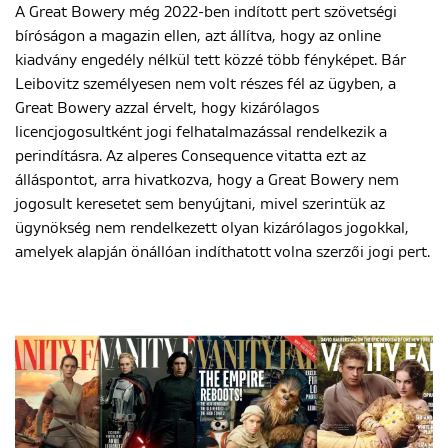
A Great Bowery még 2022-ben indított pert szövetségi
bíróságon a magazin ellen, azt állítva, hogy az online
kiadvány engedély nélkül tett közzé több fényképet. Bár
Leibovitz személyesen nem volt részes fél az ügyben, a
Great Bowery azzal érvelt, hogy kizárólagos
licencjogosultként jogi felhatalmazással rendelkezik a
perindításra. Az alperes Consequence vitatta ezt az
álláspontot, arra hivatkozva, hogy a Great Bowery nem
jogosult keresetet sem benyújtani, mivel szerintük az
ügynökség nem rendelkezett olyan kizárólagos jogokkal,
amelyek alapján önállóan indíthatott volna szerzői jogi pert.