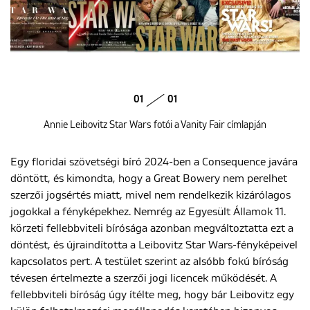
01
01
Annie Leibovitz Star Wars fotói a Vanity Fair címlapján
Egy floridai szövetségi bíró 2024-ben a Consequence javára
döntött, és kimondta, hogy a Great Bowery nem perelhet
szerzői jogsértés miatt, mivel nem rendelkezik kizárólagos
jogokkal a fényképekhez. Nemrég az Egyesült Államok 11.
körzeti fellebbviteli bírósága azonban megváltoztatta ezt a
döntést, és újraindította a Leibovitz Star Wars-fényképeivel
kapcsolatos pert. A testület szerint az alsóbb fokú bíróság
tévesen értelmezte a szerzői jogi licencek működését. A
fellebbviteli bíróság úgy ítélte meg, hogy bár Leibovitz egy