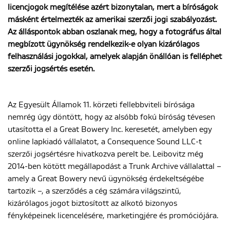
licencjogok megítélése azért bizonytalan, mert a bíróságok
másként értelmezték az amerikai szerzői jogi szabályozást.
Az álláspontok abban oszlanak meg, hogy a fotográfus által
ENGLISH
megbízott ügynökség rendelkezik-e olyan kizárólagos
felhasználási jogokkal, amelyek alapján önállóan is felléphet
szerzői jogsértés esetén.
Az Egyesült Államok 11. körzeti fellebbviteli bírósága
nemrég úgy döntött, hogy az alsóbb fokú bíróság tévesen
utasította el a Great Bowery Inc. keresetét, amelyben egy
online lapkiadó vállalatot, a Consequence Sound LLC-t
szerzői jogsértésre hivatkozva perelt be. Leibovitz még
2014-ben kötött megállapodást a Trunk Archive vállalattal –
amely a Great Bowery nevű ügynökség érdekeltségébe
tartozik –, a szerződés a cég számára világszintű,
kizárólagos jogot biztosított az alkotó bizonyos
fényképeinek licencelésére, marketingjére és promóciójára.