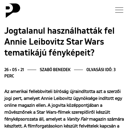
Hírek
Jogtalanul használhatták fel
Annie Leibovitz Star Wars
Galéria
tematikájú fényképeit?
Interjú
26 • 05 • 21
SZABÓ BENEDEK
OLVASÁSI IDŐ: 3
Esszé
PERC
Blog
Az amerikai fellebbviteli bíróság újraindította azt a szerzői
jogi pert, amelyet Annie Leibovitz ügynöksége indított egy
online magazin ellen. A jogvita középpontjában a
Rólunk
művésznőnek a Star Wars-filmek szereplőiről készült
fényképsorozata áll, amelyet a
Vanity Fair
magazin számára
készített. A filmforgatásokon készült felvételek kapcsán a