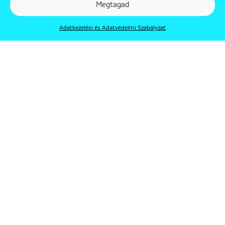
Megtagad
Adatkezelési és Adatvédelmi Szabályzat
© Punkt 2019. Minden jog védve.
Rólunk