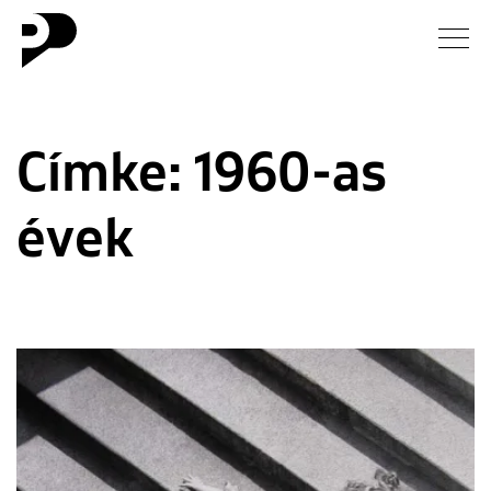
Hírek
Címke:
1960-as
Galéria
évek
Interjú
Esszé
Blog
Rólunk