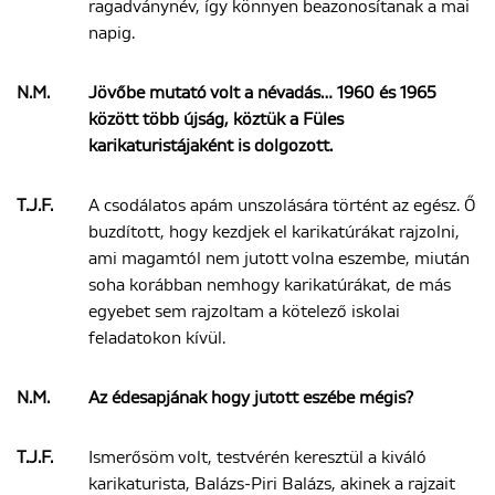
ragadványnév, így könnyen beazonosítanak a mai
napig.
N.M.
Jövőbe mutató volt a névadás… 1960 és 1965
között több újság, köztük a Füles
karikaturistájaként is dolgozott.
T.J.F.
A csodálatos apám unszolására történt az egész. Ő
buzdított, hogy kezdjek el karikatúrákat rajzolni,
ami magamtól nem jutott volna eszembe, miután
soha korábban nemhogy karikatúrákat, de más
egyebet sem rajzoltam a kötelező iskolai
feladatokon kívül.
N.M.
Az édesapjának hogy jutott eszébe mégis?
T.J.F.
Ismerősöm volt, testvérén keresztül a kiváló
karikaturista, Balázs-Piri Balázs, akinek a rajzait