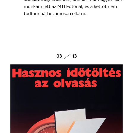
munkám lett az MTI Fotónál, és a kettőt nem
tudtam párhuzamosan ellátni.
03
13