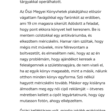
tárgyakkal operálhatott.
Az Őszi Megyei Könyvhetek plakátjához először
vágattam favágókkal egy farönköt az erdőben,
ami 19 cm magasra sikerült Adódott a feladat,
hogy pont ekkora könyvet kell keresnem. Be is
mentem colstokkal egy antikváriumba, és
elkezdtem méricskélni. Hamar rám szóltak, hogy
mégis mit művelek, mire félrevontam a
boltvezetőt, és elmeséltem neki, hogy az az én
nagy problémám, hogy ajándékot keresek a
feleségemnek a születésnapjára, de nem viseli el,
ha az egyik könyv magasabb, mint a másik, nálunk
otthon minden könyv egyforma. Szó nélkül
hagyott méricskélni tovább. Máskor egy kislányra
álmodtam meg egy női cipő reklámját – ötvenes
méretben kellett a cipőt legyártatnunk, hogy úgy
mutasson fotón, ahogy elképzeltem.
Óriási kelléktáram volt, mindig inkább eszközökre