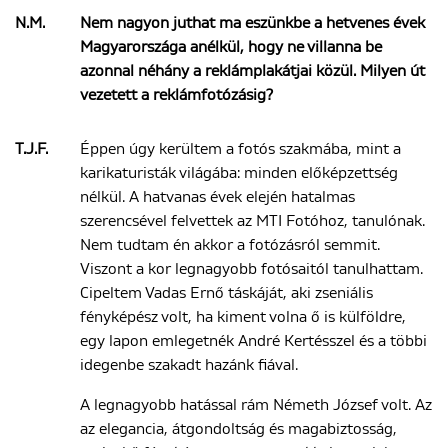
N.M.
Nem nagyon juthat ma eszünkbe a hetvenes évek
Magyarországa anélkül, hogy ne villanna be
azonnal néhány a reklámplakátjai közül. Milyen út
vezetett a reklámfotózásig?
T.J.F.
Éppen úgy kerültem a fotós szakmába, mint a
karikaturisták világába: minden előképzettség
nélkül. A hatvanas évek elején hatalmas
szerencsével felvettek az MTI Fotóhoz, tanulónak.
Nem tudtam én akkor a fotózásról semmit.
Viszont a kor legnagyobb fotósaitól tanulhattam.
Cipeltem Vadas Ernő táskáját, aki zseniális
fényképész volt, ha kiment volna ő is külföldre,
egy lapon emlegetnék André Kertésszel és a többi
idegenbe szakadt hazánk fiával.
A legnagyobb hatással rám Németh József volt. Az
az elegancia, átgondoltság és magabiztosság,