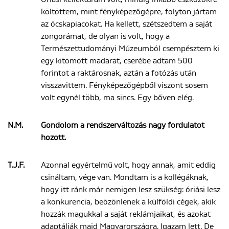
költöttem, mint fényképezőgépre, folyton jártam
az ócskapiacokat. Ha kellett, szétszedtem a saját
zongorámat, de olyan is volt, hogy a
Természettudományi Múzeumból csempésztem ki
egy kitömött madarat, cserébe adtam 500
forintot a raktárosnak, aztán a fotózás után
visszavittem. Fényképezőgépből viszont sosem
volt egynél több, ma sincs. Egy bőven elég.
N.M.
Gondolom a rendszerváltozás nagy fordulatot
hozott.
T.J.F.
Azonnal egyértelmű volt, hogy annak, amit eddig
csináltam, vége van. Mondtam is a kollégáknak,
hogy itt ránk már nemigen lesz szükség: óriási lesz
a konkurencia, beözönlenek a külföldi cégek, akik
hozzák magukkal a saját reklámjaikat, és azokat
adaptálják majd Magyarországra. Igazam lett. De