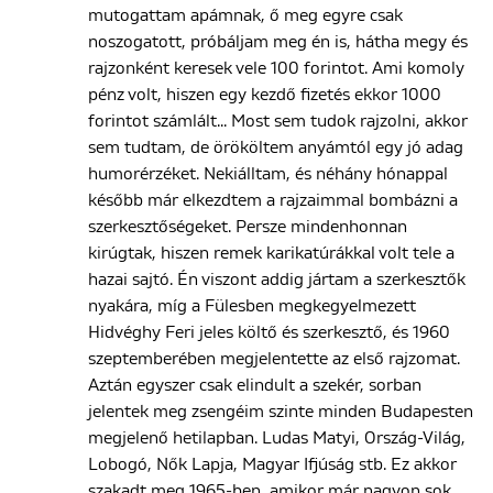
mutogattam apámnak, ő meg egyre csak
noszogatott, próbáljam meg én is, hátha megy és
rajzonként keresek vele 100 forintot. Ami komoly
pénz volt, hiszen egy kezdő fizetés ekkor 1000
forintot számlált... Most sem tudok rajzolni, akkor
sem tudtam, de örököltem anyámtól egy jó adag
humorérzéket. Nekiálltam, és néhány hónappal
később már elkezdtem a rajzaimmal bombázni a
szerkesztőségeket. Persze mindenhonnan
kirúgtak, hiszen remek karikatúrákkal volt tele a
hazai sajtó. Én viszont addig jártam a szerkesztők
nyakára, míg a Fülesben megkegyelmezett
Hidvéghy Feri jeles költő és szerkesztő, és 1960
szeptemberében megjelentette az első rajzomat.
Aztán egyszer csak elindult a szekér, sorban
jelentek meg zsengéim szinte minden Budapesten
megjelenő hetilapban. Ludas Matyi, Ország-Világ,
Lobogó, Nők Lapja, Magyar Ifjúság stb. Ez akkor
szakadt meg 1965-ben, amikor már nagyon sok