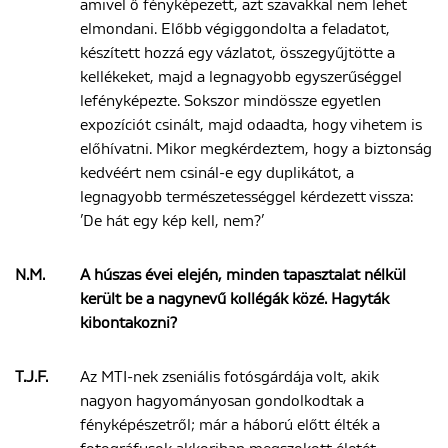
amivel ő fényképezett, azt szavakkal nem lehet
elmondani. Előbb végiggondolta a feladatot,
készített hozzá egy vázlatot, összegyűjtötte a
kellékeket, majd a legnagyobb egyszerűséggel
lefényképezte. Sokszor mindössze egyetlen
expozíciót csinált, majd odaadta, hogy vihetem is
előhívatni. Mikor megkérdeztem, hogy a biztonság
kedvéért nem csinál-e egy duplikátot, a
legnagyobb természetességgel kérdezett vissza:
’De hát egy kép kell, nem?’
N.M.
A húszas évei elején, minden tapasztalat nélkül
került be a nagynevű kollégák közé. Hagyták
kibontakozni?
T.J.F.
Az MTI-nek zseniális fotósgárdája volt, akik
nagyon hagyományosan gondolkodtak a
fényképészetről; már a háború előtt élték a