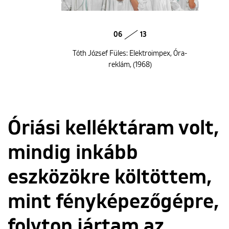
06
13
Tóth József Füles: Elektroimpex, Óra-
reklám, (1968)
Óriási kelléktáram volt,
mindig inkább
eszközökre költöttem,
mint fényképezőgépre,
folyton jártam az