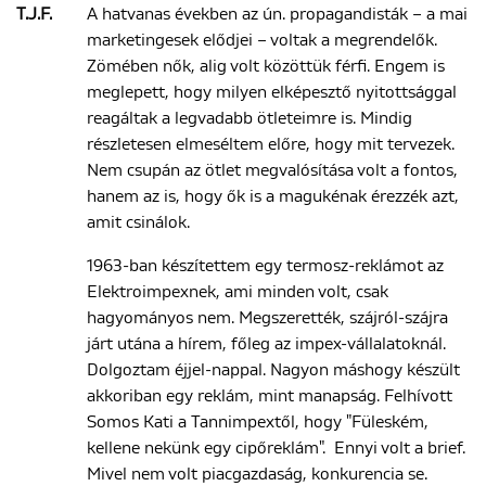
T.J.F.
A hatvanas években az ún. propagandisták – a mai
marketingesek elődjei – voltak a megrendelők.
Zömében nők, alig volt közöttük férfi. Engem is
meglepett, hogy milyen elképesztő nyitottsággal
reagáltak a legvadabb ötleteimre is. Mindig
részletesen elmeséltem előre, hogy mit tervezek.
Nem csupán az ötlet megvalósítása volt a fontos,
hanem az is, hogy ők is a magukénak érezzék azt,
amit csinálok.
1963-ban készítettem egy termosz-reklámot az
Elektroimpexnek, ami minden volt, csak
hagyományos nem. Megszerették, szájról-szájra
járt utána a hírem, főleg az impex-vállalatoknál.
Dolgoztam éjjel-nappal. Nagyon máshogy készült
akkoriban egy reklám, mint manapság. Felhívott
Somos Kati a Tannimpextől, hogy "Füleském,
kellene nekünk egy cipőreklám". Ennyi volt a brief.
Mivel nem volt piacgazdaság, konkurencia se.