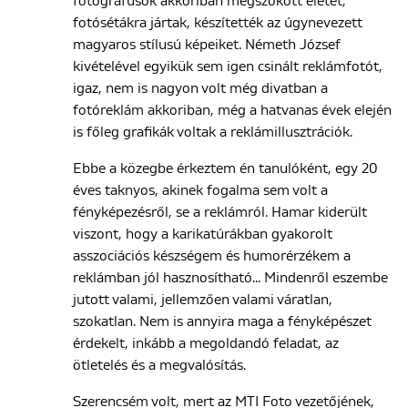
fotográfusok akkoriban megszokott életét,
fotósétákra jártak, készítették az úgynevezett
magyaros stílusú képeiket. Németh József
kivételével egyikük sem igen csinált reklámfotót,
igaz, nem is nagyon volt még divatban a
fotóreklám akkoriban, még a hatvanas évek elején
is főleg grafikák voltak a reklámillusztrációk.
Ebbe a közegbe érkeztem én tanulóként, egy 20
éves taknyos, akinek fogalma sem volt a
fényképezésről, se a reklámról. Hamar kiderült
viszont, hogy a karikatúrákban gyakorolt
asszociációs készségem és humorérzékem a
reklámban jól hasznosítható... Mindenről eszembe
jutott valami, jellemzően valami váratlan,
szokatlan. Nem is annyira maga a fényképészet
érdekelt, inkább a megoldandó feladat, az
ötletelés és a megvalósítás.
Szerencsém volt, mert az MTI Foto vezetőjének,