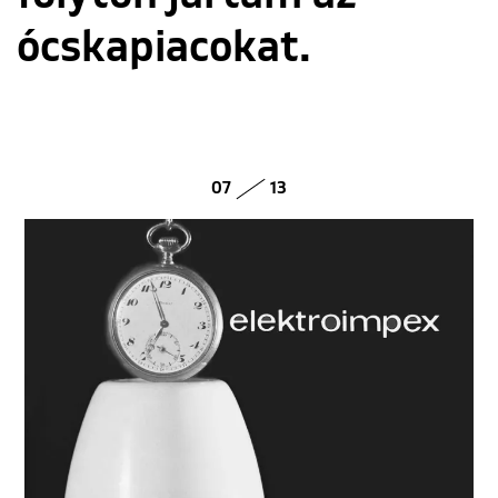
ócskapiacokat.
07
13