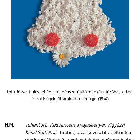
Tóth József Füles tehéntúrót népszerűsítő munkája, túróból, kifliből
és zöldségekből kirakott tehénfejjel (1974)
N.M.
Tehéntúró. Kedvencem a vajaskenyér. Vigyázz!
Kész! Sajt!
Akár többet, akár kevesebbet éltünk a