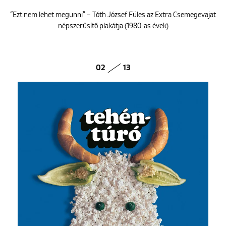
“Ezt nem lehet megunni” – Tóth József Füles az Extra Csemegevajat
népszerűsítő plakátja (1980-as évek)
02
13