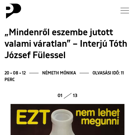
Hírek
„Mindenről eszembe jutott
valami váratlan” – Interjú Tóth
Galéria
József Fülessel
Interjú
20 • 08 • 12
NÉMETH MÓNIKA
OLVASÁSI IDŐ: 11
Esszé
PERC
Blog
01
13
Rólunk