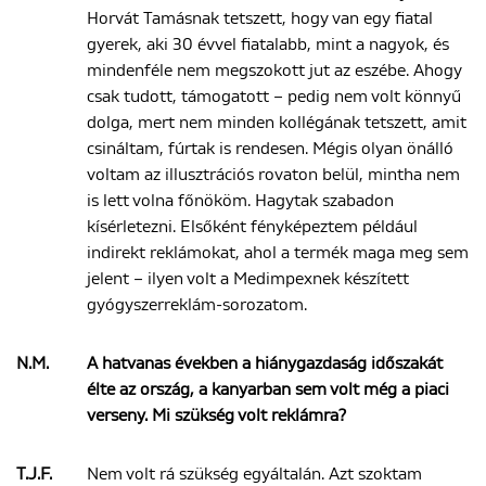
Horvát Tamásnak tetszett, hogy van egy fiatal
gyerek, aki 30 évvel fiatalabb, mint a nagyok, és
mindenféle nem megszokott jut az eszébe. Ahogy
csak tudott, támogatott – pedig nem volt könnyű
dolga, mert nem minden kollégának tetszett, amit
csináltam, fúrtak is rendesen. Mégis olyan önálló
voltam az illusztrációs rovaton belül, mintha nem
is lett volna főnököm. Hagytak szabadon
kísérletezni. Elsőként fényképeztem például
indirekt reklámokat, ahol a termék maga meg sem
jelent – ilyen volt a Medimpexnek készített
gyógyszerreklám-sorozatom.
N.M.
A hatvanas években a hiánygazdaság időszakát
élte az ország, a kanyarban sem volt még a piaci
verseny. Mi szükség volt reklámra?
T.J.F.
Nem volt rá szükség egyáltalán. Azt szoktam