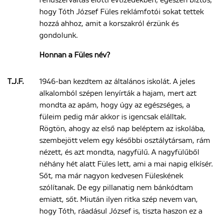
rendszerváltás előtti évtizedekben, egészen biztos,
hogy Tóth József Füles reklámfotói sokat tettek
hozzá ahhoz, amit a korszakról érzünk és
gondolunk.
Honnan a Füles név?
T.J.F.
1946-ban kezdtem az általános iskolát. A jeles
alkalomból szépen lenyírták a hajam, mert azt
mondta az apám, hogy úgy az egészséges, a
füleim pedig már akkor is igencsak elálltak.
Rögtön, ahogy az első nap beléptem az iskolába,
szembejött velem egy későbbi osztálytársam, rám
nézett, és azt mondta, nagyfülű. A nagyfülűből
néhány hét alatt Füles lett, ami a mai napig elkísér.
Sőt, ma már nagyon kedvesen Füleskének
szólítanak. De egy pillanatig nem bánkódtam
emiatt, sőt. Miután ilyen ritka szép nevem van,
hogy Tóth, ráadásul József is, tiszta haszon ez a