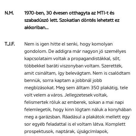
N.M.
1970-ben, 30 évesen otthagyta az MTI-t és
szabadúszó lett. Szokatlan döntés lehetett ez
akkoriban…
T.J.F.
Nem is igen hitte el senki, hogy komolyan
gondolom. De addigra már nagyon jó személyes
kapcsolataim voltak a propagandistákkal, sőt,
többekkel baráti viszonyban voltam. Szerették,
amit csináltam, így belevágtam. Nem is csalódtam
bennük, sorra kaptam a jobbnál jobb
megbízásokat. Meg sem álltam 350 plakátig, tele
volt velem a város. Jellegzetesek voltak,
felismertek róluk az emberek, sokan a mai napi
felemlegetik, hogy kinn lógtam náluk a konyhában
meg a garázsban. Ráadásul a plakátok mellett egy
sor egyéb feladattal is el voltam látva. Komplett
prospektusok, naptárak, újságcímlapok,