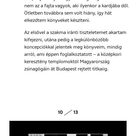
nem az a fajta vagyok, aki ilyenkor a kardjába dől.
Ötletben továbbra sem volt hiány, így hát
elkezdtem könyveket készíteni.
Az elsővel a szakma iránti tiszteletemet akartam
kifejezni, utána pedig a legkülönbözőbb
koncepciókkal jelentek meg könyveim, mindig
arról, ami éppen foglalkoztatott – a középkori
keresztény templomoktól Magyarország
zsinagógáin át Budapest rejtett titkaiig.
10
13