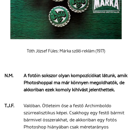
Tóth József Füles: Márka szőlő-reklám (1977)
N.M.
A fotóin sokszor olyan kompozíciókat látunk, amik
Photoshoppal ma már könnyen megoldhatók, de
akkoriban ezek komoly kihívást jelenthettek.
T.J.F.
Valóban. Ötleteim őse a festő Archimboldo
szürrealisztikus képei. Csakhogy egy festő bármit
bármivel összerakhat, de akkoriban egy fotós
Photoshop hiányában csak méretarányos