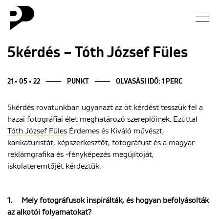
Hírek
5kérdés – Tóth József Füles
Galéria
21 • 05 • 22
PUNKT
OLVASÁSI IDŐ: 1 PERC
Interjú
5kérdés rovatunkban ugyanazt az öt kérdést tesszük fel a
hazai fotográfiai élet meghatározó szereplőinek. Ezúttal
Esszé
Tóth József Füles
Érdemes és Kiváló művészt,
karikaturistát, képszerkesztőt, fotográfust és a magyar
Blog
reklámgrafika és -fényképezés megújítóját,
iskolateremtőjét kérdeztük.
Rólunk
1.
Mely fotográfusok inspirálták, és hogyan befolyásolták
az alkotói folyamatokat?