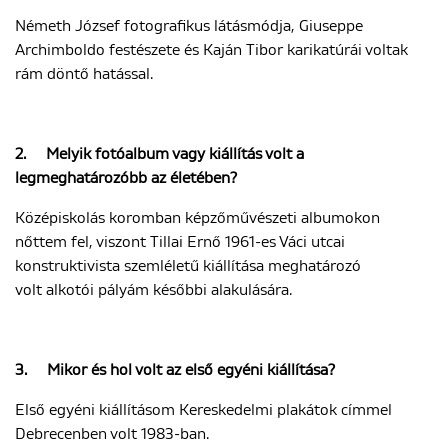
Németh József fotografikus látásmódja, Giuseppe
Archimboldo festészete és Kaján Tibor karikatúrái voltak
ENGLISH
rám döntő hatással.
2.
Melyik fotóalbum vagy kiállítás volt a
legmeghatározóbb az életében?
Középiskolás koromban képzőművészeti albumokon
nőttem fel, viszont Tillai Ernő 1961-es Váci utcai
konstruktivista szemléletű kiállítása meghatározó
volt alkotói pályám későbbi alakulására.
3.
Mikor és hol volt az első egyéni kiállítása?
Első egyéni kiállításom Kereskedelmi plakátok címmel
Debrecenben volt 1983-ban.