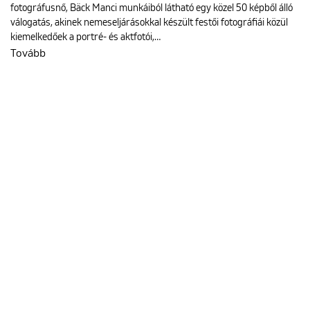
fotográfusnő, Bäck Manci munkáiból látható egy közel 50 képből álló
válogatás, akinek nemeseljárásokkal készült festői fotográfiái közül
kiemelkedőek a portré- és aktfotói,…
Tovább