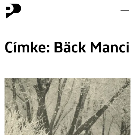
Hírek
Címke:
Bäck Manci
Galéria
Interjú
Esszé
Blog
Rólunk