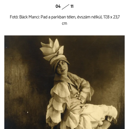
04
11
Fotó: Bäck Manci: Pad a parkban télen, évszám nélkül, 17,8 x 23,7
cm