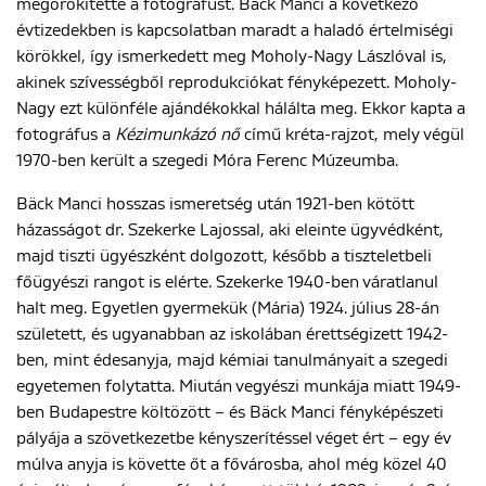
megörökítette a fotográfust. Bäck Manci a következő
évtizedekben is kapcsolatban maradt a haladó értelmiségi
körökkel, így ismerkedett meg Moholy-Nagy Lászlóval is,
akinek szívességből reprodukciókat fényképezett. Moholy-
Nagy ezt különféle ajándékokkal hálálta meg. Ekkor kapta a
fotográfus a
Kézimunkázó nő
című kréta-rajzot, mely végül
1970-ben került a szegedi Móra Ferenc Múzeumba.
Bäck Manci hosszas ismeretség után 1921-ben kötött
házasságot dr. Szekerke Lajossal, aki eleinte ügyvédként,
majd tiszti ügyészként dolgozott, később a tiszteletbeli
főügyészi rangot is elérte. Szekerke 1940-ben váratlanul
halt meg. Egyetlen gyermekük (Mária) 1924. július 28-án
született, és ugyanabban az iskolában érettségizett 1942-
ben, mint édesanyja, majd kémiai tanulmányait a szegedi
egyetemen folytatta. Miután vegyészi munkája miatt 1949-
ben Budapestre költözött – és Bäck Manci fényképészeti
pályája a szövetkezetbe kényszerítéssel véget ért – egy év
múlva anyja is követte őt a fővárosba, ahol még közel 40