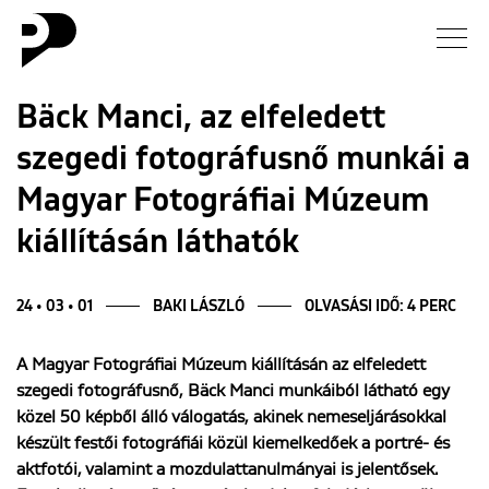
Hírek
Bäck Manci, az elfeledett
szegedi fotográfusnő munkái a
Galéria
Magyar Fotográfiai Múzeum
Interjú
kiállításán láthatók
Esszé
24 • 03 • 01
BAKI LÁSZLÓ
OLVASÁSI IDŐ: 4 PERC
Blog
A Magyar Fotográfiai Múzeum kiállításán az elfeledett
szegedi fotográfusnő, Bäck Manci munkáiból látható egy
Rólunk
közel 50 képből álló válogatás, akinek nemeseljárásokkal
készült festői fotográfiái közül kiemelkedőek a portré- és
aktfotói, valamint a mozdulattanulmányai is jelentősek.