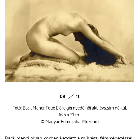
09
11
Fotó: Bäck Manci: Fotó: Előre görnyedő női akt, évszám nélkül,
16,5 x 21 cm
© Magyar Fotográfiai Múzeum
Bäck Manci olyan korban kezdett a művészi fényképezéssel