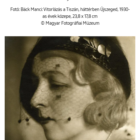
Fotó: Bäck Manci: Vitorlázás a Tiszán, háttérben Újszeged, 1930-
as évek közepe, 23,8 x 17,8 cm
© Magyar Fotográfiai Múzeum