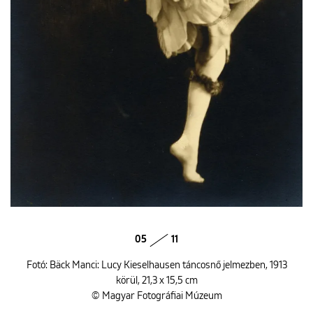
05
11
Fotó: Bäck Manci: Lucy Kieselhausen táncosnő jelmezben, 1913
körül, 21,3 x 15,5 cm
© Magyar Fotográfiai Múzeum