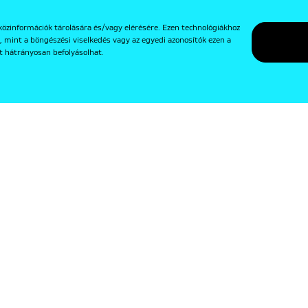
közinformációk tárolására és/vagy elérésére. Ezen technológiákhoz
, mint a böngészési viselkedés vagy az egyedi azonosítók ezen a
t hátrányosan befolyásolhat.