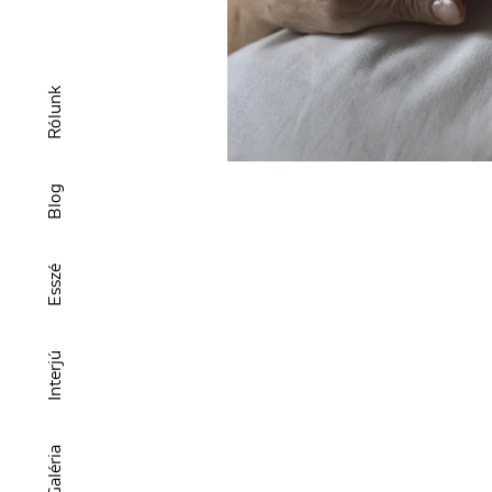
Rólunk
Blog
Esszé
Interjú
Galéria