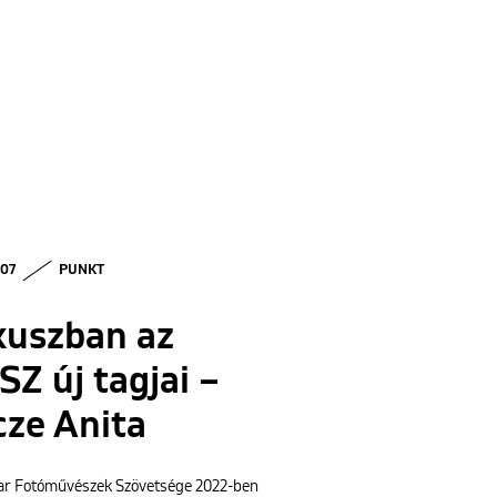
 07
PUNKT
kuszban az
Z új tagjai –
cze Anita
r Fotóművészek Szövetsége 2022-ben