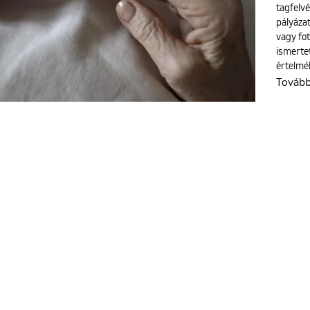
tagfelvé
pályázat
vagy fo
ismertet
értelméb
Továb