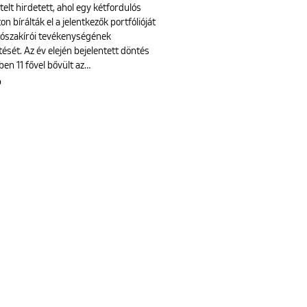
telt hirdetett, ahol egy kétfordulós
on bírálták el a jelentkezők portfólióját
tószakírói tevékenységének
ését. Az év elején bejelentett döntés
en 11 fővel bővült az…
b