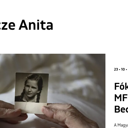
ze Anita
23 • 10 •
Fó
MFS
Be
A Magya