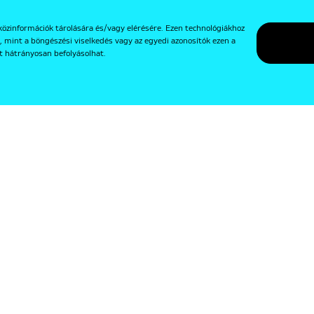
közinformációk tárolására és/vagy elérésére. Ezen technológiákhoz
, mint a böngészési viselkedés vagy az egyedi azonosítók ezen a
t hátrányosan befolyásolhat.