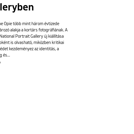
leryben
ne Opie több mint három évtizede
ozó alakja a kortárs fotográfiának. A
National Portrait Gallery új kiállítása
ként is olvasható, miközben kritikai
édet kezdeményez az identitás, a
g és…
b