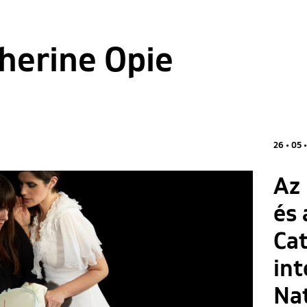
herine Opie
26 • 05 
Az 
és 
Cat
int
Nat