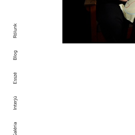
Rólunk
Blog
Esszé
Interjú
Galéria