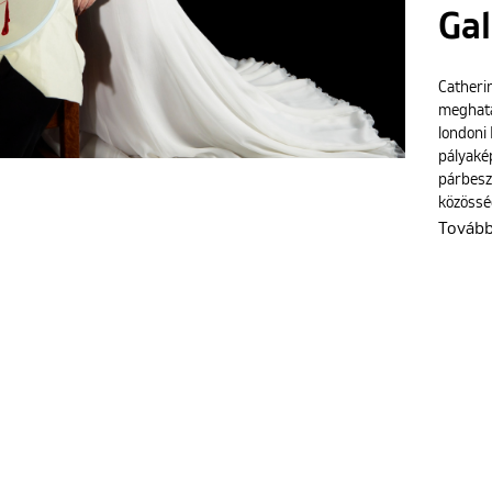
Gal
Catheri
meghatár
londoni 
pályakép
párbesz
közössé
Továb