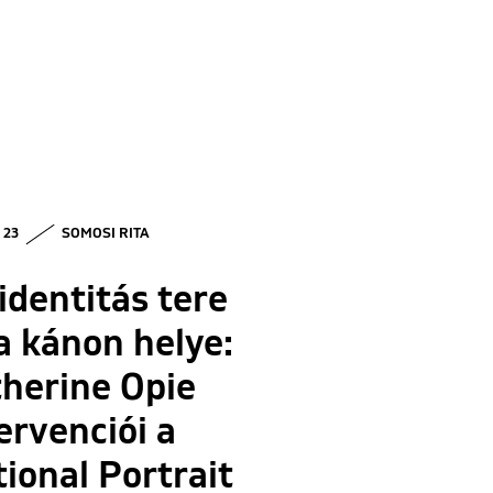
• 23
SOMOSI RITA
identitás tere
a kánon helye:
herine Opie
ervenciói a
ional Portrait