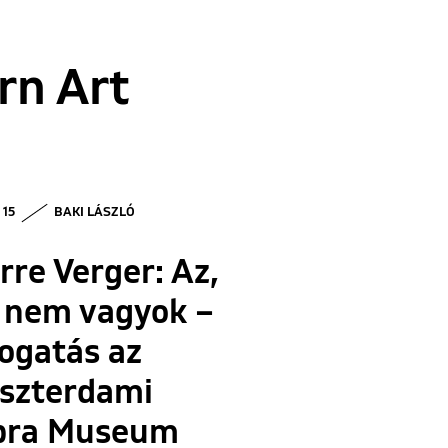
rn Art
 15
BAKI LÁSZLÓ
rre Verger: Az,
i nem vagyok –
ogatás az
szterdami
bra Museum