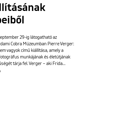
llításának
eiből
zeptember 29-ig látogatható az
dami Cobra Múzeumban Pierre Verger:
nem vagyok című kiállítása, amely a
 fotográfus munkájának és életútjának
ségét tárja fel. Verger – aki Frida…
b