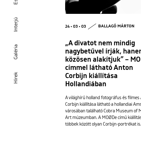
Interjú
24 • 03 • 03
BALLAGÓ MÁRTON
„A divatot nem mindig
Galéria
nagybetűvel írják, han
közösen alakítjuk” – M
címmel látható Anton
Hírek
Corbijn kiállítása
Hollandiában
A világhírű holland fotográfus és filmes
Corbijn kiállítása látható a hollandiai A
városában található Cobra Museum of 
Art múzeumban. A MOØDe című kiállítá
többek között olyan Corbijn-portrékat i