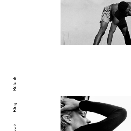
Rólunk
Blog
Esszé