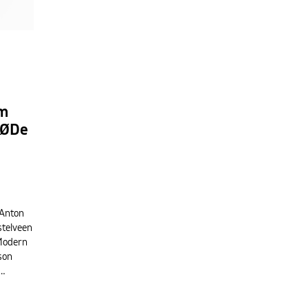
em
OØDe
 Anton
mstelveen
Modern
son
s…