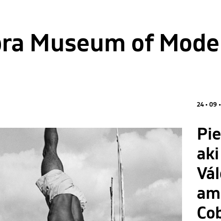
ra Museum of Mode
24 • 09 •
Pie
ak
Vál
am
Co