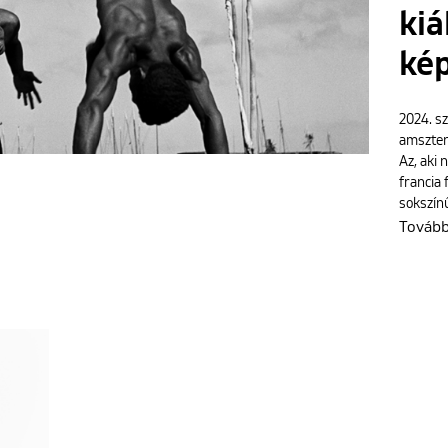
kiá
kép
2024. s
amszter
Az, aki 
francia
sokszínű
Továb