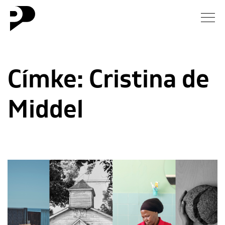
Hírek
Címke:
Cristina de
Galéria
Middel
Interjú
Esszé
Blog
Rólunk