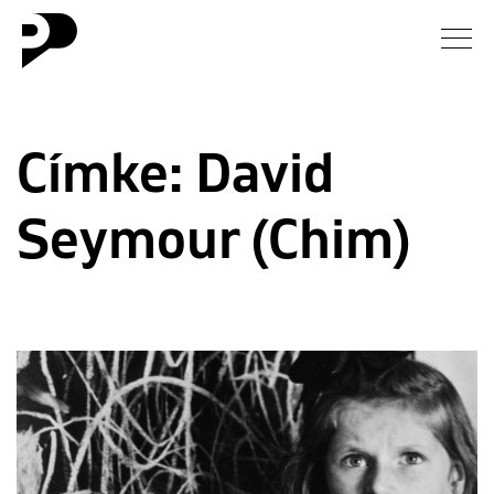
Hírek
Címke:
David
Galéria
Seymour (Chim)
Interjú
Esszé
Blog
Rólunk