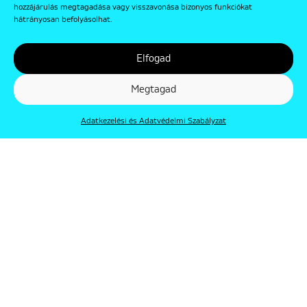
hozzájárulás megtagadása vagy visszavonása bizonyos funkciókat
hátrányosan befolyásolhat.
Elfogad
Megtagad
Adatkezelési és Adatvédelmi Szabályzat
© Punkt 2019. Minden jog védve.