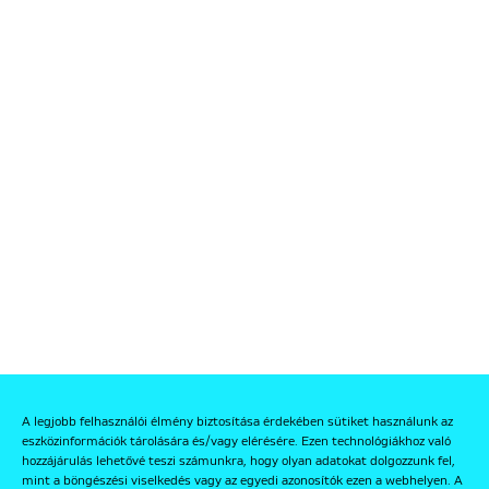
A legjobb felhasználói élmény biztosítása érdekében sütiket használunk az
eszközinformációk tárolására és/vagy elérésére. Ezen technológiákhoz való
hozzájárulás lehetővé teszi számunkra, hogy olyan adatokat dolgozzunk fel,
mint a böngészési viselkedés vagy az egyedi azonosítók ezen a webhelyen. A