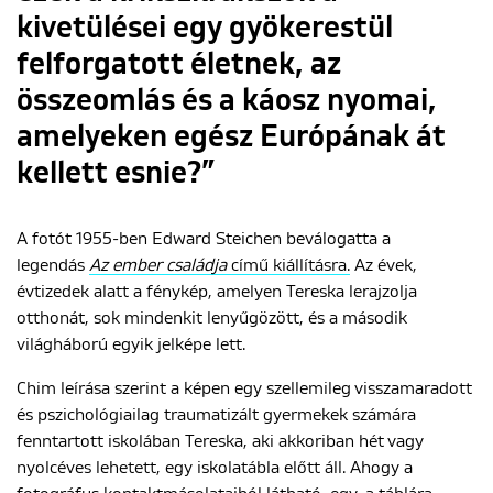
kivetülései egy gyökerestül
felforgatott életnek, az
összeomlás és a káosz nyomai,
amelyeken egész Európának át
kellett esnie?”
A fotót 1955-ben Edward Steichen beválogatta a
legendás
Az ember családja
című kiállításra.
Az évek,
évtizedek alatt a fénykép, amelyen Tereska lerajzolja
otthonát, sok mindenkit lenyűgözött, és a második
világháború egyik jelképe lett.
Chim leírása szerint a képen egy szellemileg visszamaradott
és pszichológiailag traumatizált gyermekek számára
fenntartott iskolában Tereska, aki akkoriban hét vagy
nyolcéves lehetett, egy iskolatábla előtt áll. Ahogy a