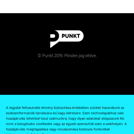
© Punkt 2019. Minden jog védve.
Rólunk
A legjobb felhasználói élmény biztosítása érdekében sütiket használunk az
Kapcsolat
eszközinformációk tárolására és/vagy elérésére. Ezen technológiákhoz való
hozzájárulás lehetővé teszi számunkra, hogy olyan adatokat dolgozzunk fel,
Adatkezelési és Adatvédelmi Szabályzat
mint a böngészési viselkedés vagy az egyedi azonosítók ezen a webhelyen. A
hozzájárulás megtagadása vagy visszavonása bizonyos funkciókat