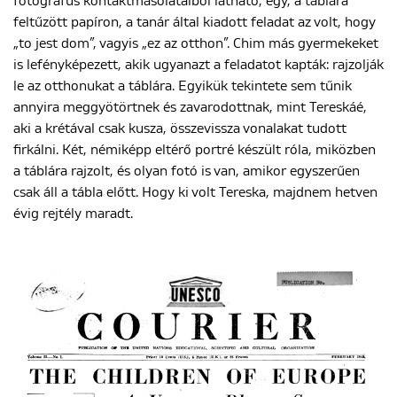
fotográfus kontaktmásolataiból látható, egy, a táblára
feltűzött papíron, a tanár által kiadott feladat az volt, hogy
„to jest dom”, vagyis „ez az otthon”. Chim más gyermekeket
is lefényképezett, akik ugyanazt a feladatot kapták: rajzolják
le az otthonukat a táblára. Egyikük tekintete sem tűnik
annyira meggyötörtnek és zavarodottnak, mint Tereskáé,
aki a krétával csak kusza, összevissza vonalakat tudott
firkálni. Két, némiképp eltérő portré készült róla, miközben
a táblára rajzolt, és olyan fotó is van, amikor egyszerűen
csak áll a tábla előtt. Hogy ki volt Tereska, majdnem hetven
évig rejtély maradt.