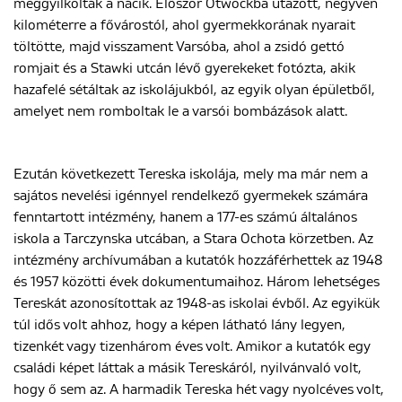
meggyilkolták a nácik. Először Otwockba utazott, negyven
kilométerre a fővárostól, ahol gyermekkorának nyarait
töltötte, majd visszament Varsóba, ahol a zsidó gettó
romjait és a Stawki utcán lévő gyerekeket fotózta, akik
hazafelé sétáltak az iskolájukból, az egyik olyan épületből,
amelyet nem romboltak le a varsói bombázások alatt.
Ezután következett Tereska iskolája, mely ma már nem a
sajátos nevelési igénnyel rendelkező gyermekek számára
fenntartott intézmény, hanem a 177-es számú általános
iskola a Tarczynska utcában, a Stara Ochota körzetben. Az
intézmény archívumában a kutatók hozzáférhettek az 1948
és 1957 közötti évek dokumentumaihoz. Három lehetséges
Tereskát azonosítottak az 1948-as iskolai évből. Az egyikük
túl idős volt ahhoz, hogy a képen látható lány legyen,
tizenkét vagy tizenhárom éves volt. Amikor a kutatók egy
családi képet láttak a másik Tereskáról, nyilvánvaló volt,
hogy ő sem az. A harmadik Tereska hét vagy nyolcéves volt,