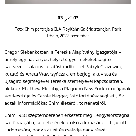
03
03
Fotó: Chim portréja a CLAIRbyKahn Galéria standján, Paris
Photo, 2022. november
Gregor Siebenkotten, a Tereska Alapítvány igazgatója –
amely egy hátrányos helyzetű gyermekeket segítő
szervezet – alapos kutatást indított el Patryk Grażewicz,
kutató és Aneta Wawrzyńczak, emberjogi aktivista és
újságíró segítségével Tereska személyével kapcsolatban,
akiknek Matthew Murphy, a Magnum New York-i irodájának
szerkesztője és Carole Naggar, fotótörténész segített, ők
adtak információkat Chim életéről, történetéről.
Chim 1948 szeptemberében érkezett meg Lengyelországba,
szülőhazájába, küldetésének utolsó állomására – itt jutott
tudomására, hogy szüleit és családja nagy részét