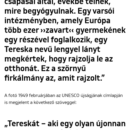
csapásai által, évekbe telnek,
mire begyógyulnak. Egy varsói
intézményben, amely Európa
több ezer ››zavart‹‹ gyermekének
egy részével foglalkozik, egy
Tereska nevű lengyel lányt
megkértek, hogy rajzolja le az
otthonát. Ez a szörnyű
firkálmány az, amit rajzolt.”
A fotó 1949 februárjában az UNESCO újságjának címlapján
is megjelent a következő szöveggel:
„Tereskát – aki egy olyan újonnan