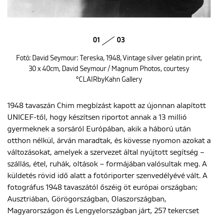
01
03
Fotó: David Seymour: Tereska, 1948, Vintage silver gelatin print,
30 x 40cm, David Seymour / Magnum Photos, courtesy
°CLAIRbyKahn Gallery
1948 tavaszán Chim megbízást kapott az újonnan alapított
UNICEF-től, hogy készítsen riportot annak a 13 millió
gyermeknek a sorsáról Európában, akik a háború után
otthon nélkül, árván maradtak, és kövesse nyomon azokat a
változásokat, amelyek a szervezet által nyújtott segítség –
szállás, étel, ruhák, oltások – formájában valósultak meg. A
küldetés rövid idő alatt a fotóriporter szenvedélyévé vált. A
fotográfus 1948 tavaszától őszéig öt európai országban;
Ausztriában, Görögországban, Olaszországban,
Magyarországon és Lengyelországban járt, 257 tekercset