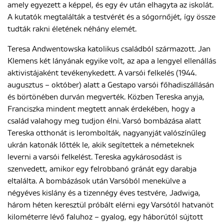
amely egyezett a képpel, és egy év után elhagyta az iskolát.
A kutatók megtalálták a testvérét és a sógornőjét, így össze
tudták rakni életének néhány elemét.
Teresa Andwentowska katolikus családból származott. Jan
Klemens két lányának egyike volt, az apa a lengyel ellenállás
aktivistájaként tevékenykedett. A varsói felkelés (1944.
augusztus – október) alatt a Gestapo varsói főhadiszállásán
és börtönében durván megverték. Közben Tereska anyja,
Franciszka mindent megtett annak érdekében, hogy a
család valahogy meg tudjon élni. Varsó bombázása alatt
Tereska otthonát is lerombolták, nagyanyját valószínűleg
ukrán katonák lőtték le, akik segítettek a németeknek
leverni a varsói felkelést. Tereska agykárosodást is
szenvedett, amikor egy felrobbanó gránát egy darabja
eltalálta. A bombázások után Varsóból menekülve a
négyéves kislány és a tizennégy éves testvére, Jadwiga,
három héten keresztül próbált elérni egy Varsótól hatvanöt
kilométerre lévő faluhoz – gyalog, egy háborútól sújtott