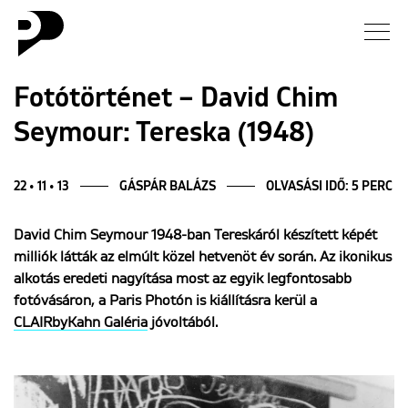
Hírek
Fotótörténet – David Chim
Seymour: Tereska (1948)
Galéria
Interjú
22 • 11 • 13
GÁSPÁR BALÁZS
OLVASÁSI IDŐ: 5 PERC
David Chim Seymour 1948-ban Tereskáról készített képét
Esszé
milliók látták az elmúlt közel hetvenöt év során. Az ikonikus
alkotás eredeti nagyítása most az egyik legfontosabb
Blog
fotóvásáron, a Paris Photón is kiállításra kerül a
CLAIRbyKahn Galéria
jóvoltából.
Rólunk