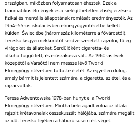
országban, miközben folyamatosan éheztek. Ezek a
traumatikus élmények és a kielégíthetetlen éhség érzése a
fizikai és mentális állapotának romlását eredményezték. Az
1954–55-ös iskolai évben elmegyógyintézetbe kellett
küldeni Świeciébe (háromszáz kilométerre a fővárostól).
Tereska kisgyermekkorától kezdve szeretett rajzolni, főleg
virágokat és állatokat. Serdülőként cigaretta- és
alkoholfüggő lett, és erőszakossá vált. Az 1960-as évek
közepétől a Varsótól nem messze lévő Tworki
Elmegyógyintézetben töltötte életét. Az egyetlen dolog,
amely bármit is jelentett számára, a cigaretta, az étel, és a
rajzai voltak.
Teresa Adwentowska 1978-ban hunyt el a Tworki
Elmegyógyintézetben. Mintha beleragadt volna az általa
rajzolt krétavonalak összekuszált hálójába, számára megállt
az idő: Tereska fejében a háború sosem ért véget.