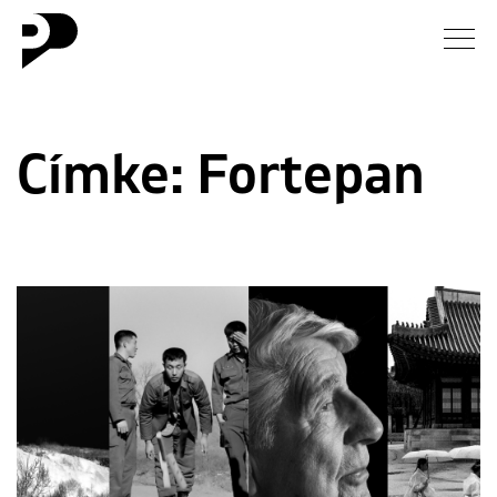
Hírek
Címke:
Fortepan
Galéria
Interjú
Esszé
Blog
Rólunk