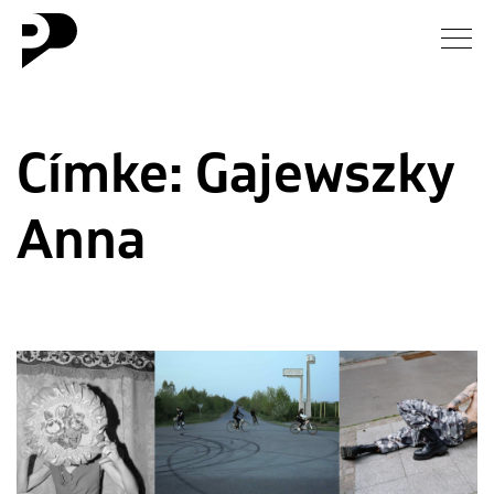
Hírek
Címke:
Gajewszky
Galéria
Anna
Interjú
Esszé
Blog
Rólunk