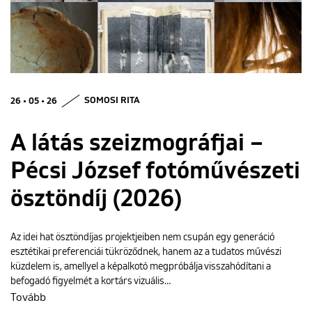
ENGLISH
26 • 05 • 26
SOMOSI RITA
A látás szeizmográfjai –
Pécsi József fotóművészeti
ösztöndíj (2026)
Az idei hat ösztöndíjas projektjeiben nem csupán egy generáció
esztétikai preferenciái tükröződnek, hanem az a tudatos művészi
küzdelem is, amellyel a képalkotó megpróbálja visszahódítani a
befogadó figyelmét a kortárs vizuális…
Tovább