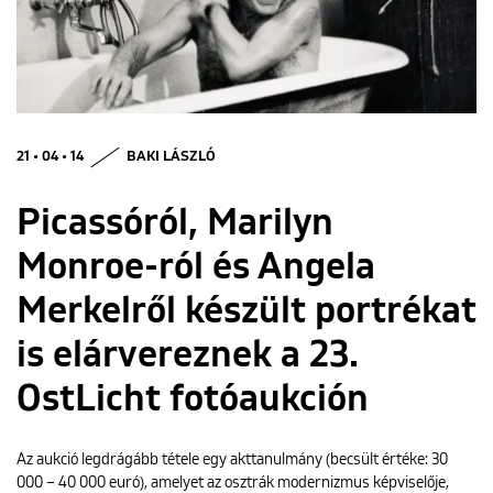
ENGLISH
21 • 04 • 14
BAKI LÁSZLÓ
Picassóról, Marilyn
Monroe-ról és Angela
Merkelről készült portrékat
is elárvereznek a 23.
OstLicht fotóaukción
Az aukció legdrágább tétele egy akttanulmány (becsült értéke: 30
000 – 40 000 euró), amelyet az osztrák modernizmus képviselője,