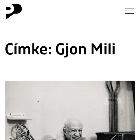
Hírek
Címke:
Gjon Mili
Galéria
Interjú
Esszé
Blog
Rólunk