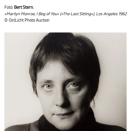
Fotó:
Bert Stern
:
»Marilyn Monroe, I Beg of You« (»The Last Sitting«), Los Angeles 1962
© OstLicht Photo Auction