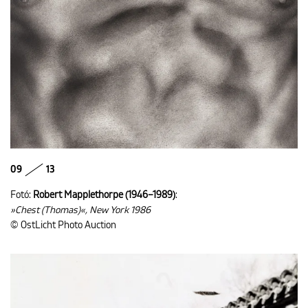
09
13
Fotó:
Robert Mapplethorpe (1946–1989)
:
»Chest (Thomas)«, New York 1986
© OstLicht Photo Auction