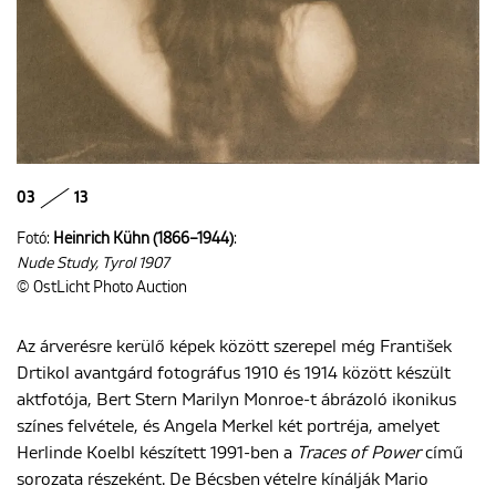
03
13
Fotó:
Heinrich Kühn (1866–1944)
:
Nude Study, Tyrol 1907
© OstLicht Photo Auction
Az árverésre kerülő képek között szerepel még František
Drtikol avantgárd fotográfus 1910 és 1914 között készült
aktfotója, Bert Stern Marilyn Monroe-t ábrázoló ikonikus
színes felvétele, és Angela Merkel két portréja, amelyet
Herlinde Koelbl készített 1991-ben a
Traces of Power
című
sorozata részeként. De Bécsben vételre kínálják Mario