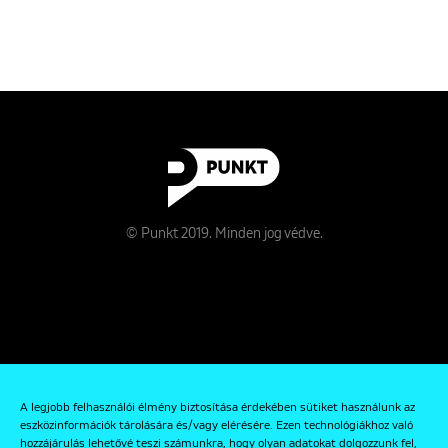
© Punkt 2019. Minden jog védve.
Rólunk
A legjobb felhasználói élmény biztosítása érdekében sütiket használunk az
Kapcsolat
eszközinformációk tárolására és/vagy elérésére. Ezen technológiákhoz való
hozzájárulás lehetővé teszi számunkra, hogy olyan adatokat dolgozzunk fel,