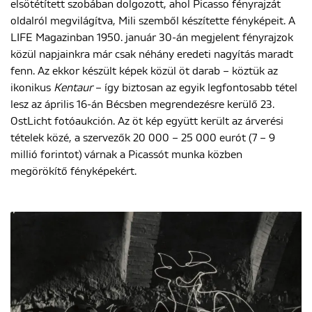
elsötétített szobában dolgozott, ahol Picasso fényrajzát
oldalról megvilágítva, Mili szemből készítette fényképeit. A
LIFE Magazinban 1950. január 30-án megjelent fényrajzok
ENGLISH
közül napjainkra már csak néhány eredeti nagyítás maradt
fenn. Az ekkor készült képek közül öt darab – köztük az
ikonikus
Kentaur
– így biztosan az egyik legfontosabb tétel
lesz az április 16-án Bécsben megrendezésre kerülő 23.
OstLicht fotóaukción. Az öt kép együtt került az árverési
tételek közé, a szervezők 20 000 – 25 000 eurót (7 – 9
millió forintot) várnak a Picassót munka közben
megörökítő fényképekért.