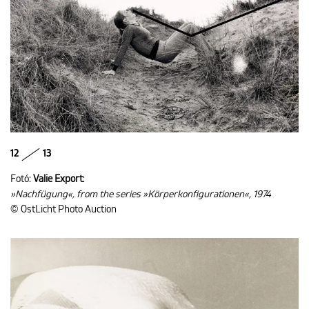
12
13
Fotó:
Valie Export
:
»Nachfügung«, from the series »Körperkonfigurationen«, 1974
© OstLicht Photo Auction