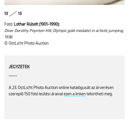
13
13
Fotó:
Lothar Rübelt (1901–1990)
:
Diver Dorothy Poynton-Hill, Olympic gold medalist in artistic jumping,
1936
© OstLicht Photo Auction
JEGYZETEK
A 23. OstLicht Photo Auction online katalógusát az árverésen
szereplő 150 fotó leütési áraival
ezen a linken
tekintheti meg.