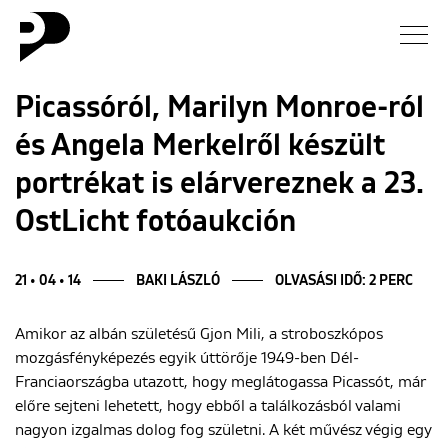
Hírek
Picassóról, Marilyn Monroe-ról
és Angela Merkelről készült
Galéria
portrékat is elárvereznek a 23.
Interjú
OstLicht fotóaukción
Esszé
21 • 04 • 14
BAKI LÁSZLÓ
OLVASÁSI IDŐ: 2 PERC
Blog
Amikor az albán születésű Gjon Mili, a stroboszkópos
mozgásfényképezés egyik úttörője 1949-ben Dél-
Rólunk
Franciaországba utazott, hogy meglátogassa Picassót, már
előre sejteni lehetett, hogy ebből a találkozásból valami
nagyon izgalmas dolog fog születni. A két művész végig egy