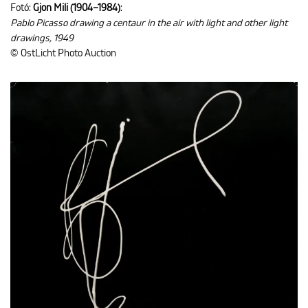
Fotó:
Gjon Mili (1904–1984)
:
Pablo Picasso drawing a centaur in the air with light and other light
drawings, 1949
© OstLicht Photo Auction