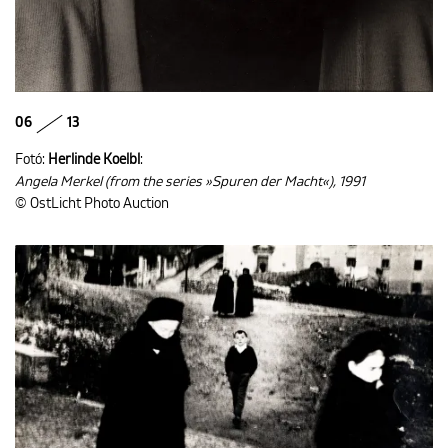
06
13
Fotó:
Herlinde Koelbl
:
Angela Merkel (from the series »Spuren der Macht«), 1991
© OstLicht Photo Auction