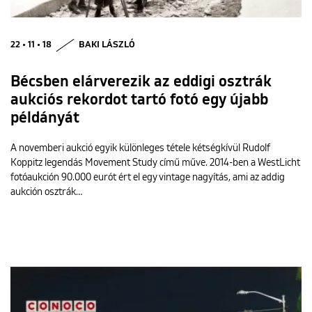
22 • 11 • 18
BAKI LÁSZLÓ
Bécsben elárverezik az eddigi osztrák
aukciós rekordot tartó fotó egy újabb
példányát
A novemberi aukció egyik különleges tétele kétségkívül Rudolf
Koppitz legendás Movement Study című műve. 2014-ben a WestLicht
fotóaukción 90.000 eurót ért el egy vintage nagyítás, ami az addig
aukción osztrák…