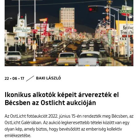
22 • 06 • 17
BAKI LÁSZLÓ
Ikonikus alkotók képeit árverezték el
Bécsben az Ostlicht aukcióján
Az OstLicht fotóaukciót 2022. június 15-én rendezték meg Bécsben, az
OstLicht Galériában. Az aukció legkeresettebb tételei között van egy
olyan kép, amely biztos, hogy bevésődött az emberiség kollektív
emlékezetébe.