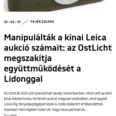
ENGLISH
25 • 03 • 19
FEJÉR ZOLTÁN
Manipulálták a kínai Leica
aukció számait: az OstLicht
megszakítja
együttműködését a
Lidonggal
Az osztrák OstLicht aukciósház tavaly novemberben részt vett az első
kínai fototechnika-történeti aukció megszervezésében, ahol egyedi
Leica IIIg fényképezőgépet közel 4 millió dollárért értékesítettek.
Azonban nemrégiben kiderült, hogy kínai partnerük,…
Tovább