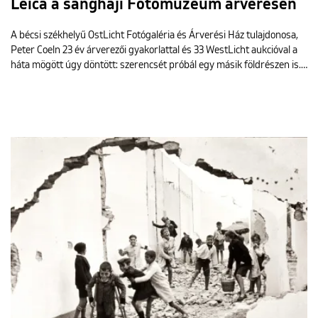
Leica a sanghaji Fotómúzeum árverésén
A bécsi székhelyű OstLicht Fotógaléria és Árverési Ház tulajdonosa,
Peter Coeln 23 év árverezői gyakorlattal és 33 WestLicht aukcióval a
háta mögött úgy döntött: szerencsét próbál egy másik földrészen is.…