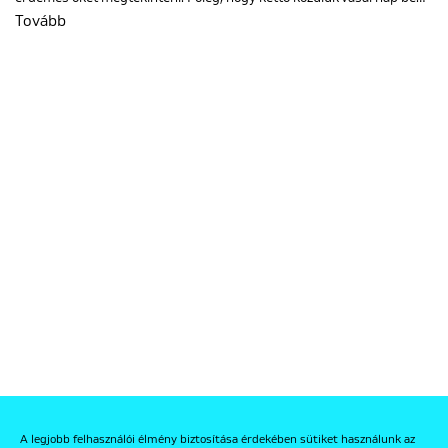
Tovább
A legjobb felhasználói élmény biztosítása érdekében sütiket használunk az