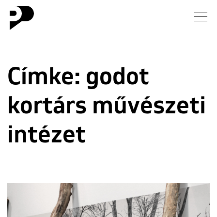
Hírek
Címke:
godot
Galéria
kortárs művészeti
Interjú
Esszé
intézet
Blog
Rólunk