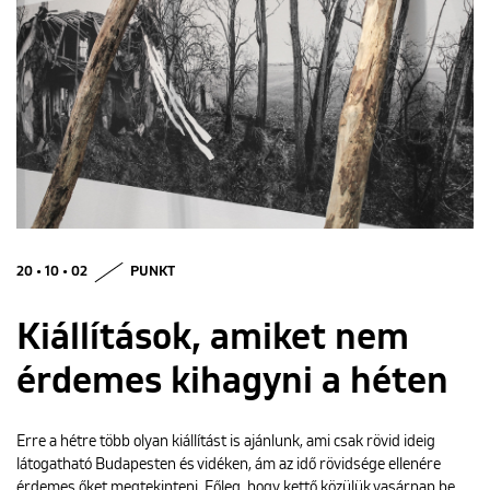
ENGLISH
20 • 10 • 02
PUNKT
Kiállítások, amiket nem
érdemes kihagyni a héten
Erre a hétre több olyan kiállítást is ajánlunk, ami csak rövid ideig
látogatható Budapesten és vidéken, ám az idő rövidsége ellenére
érdemes őket megtekinteni. Főleg, hogy kettő közülük vasárnap be…