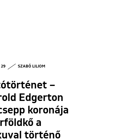
• 29
SZABÓ LILIOM
ótörténet –
rold Edgerton
csepp koronája
rföldkő a
uval történő