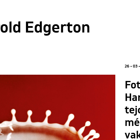
old Edgerton
26 • 03 
Fot
Ha
tej
mé
vak