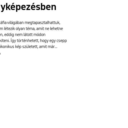
nyképezésben
ráfia világában megtapasztalhattuk,
 létezik olyan téma, amit ne lehetne
en, eddig nem látott módon
íteni. Így történhetett, hogy egy csepp
s ikonikus kép született, amit már…
b