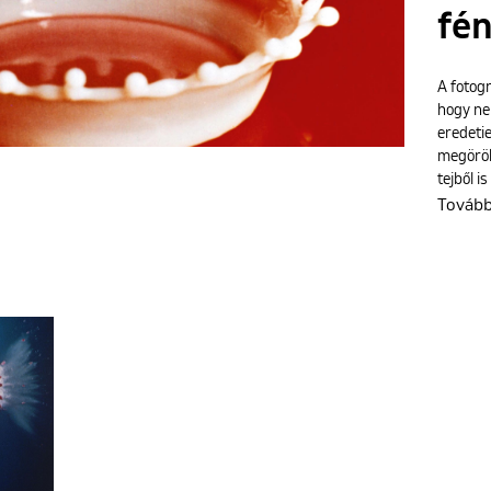
fé
A fotog
hogy nem
eredeti
megörök
tejből i
Továb