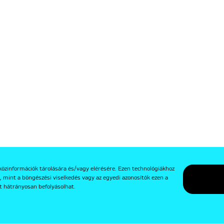
közinformációk tárolására és/vagy elérésére. Ezen technológiákhoz
, mint a böngészési viselkedés vagy az egyedi azonosítók ezen a
t hátrányosan befolyásolhat.