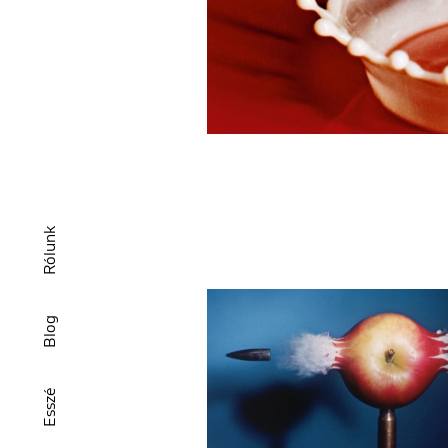
Rólunk
Blog
Esszé