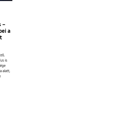
s –
pei a
t
ző,
us is
sége
 alatt,
e