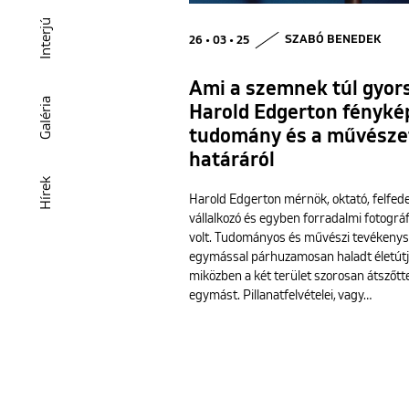
Interjú
26 • 03 • 25
SZABÓ BENEDEK
Ami a szemnek túl gyor
Galéria
Harold Edgerton fényké
tudomány és a művésze
határáról
Hírek
Harold Edgerton mérnök, oktató, felfede
vállalkozó és egyben forradalmi fotográf
volt. Tudományos és művészi tevékeny
egymással párhuzamosan haladt életútja
miközben a két terület szorosan átszőtt
egymást. Pillanatfelvételei, vagy…