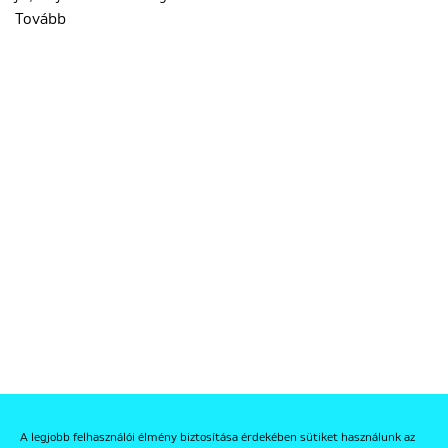
Tovább
A legjobb felhasználói élmény biztosítása érdekében sütiket használunk az