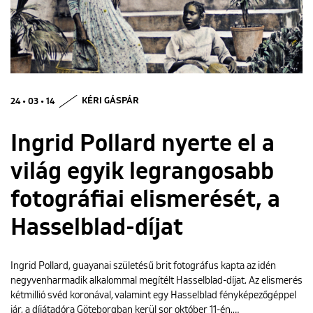
ENGLISH
24 • 03 • 14
KÉRI GÁSPÁR
Ingrid Pollard nyerte el a
világ egyik legrangosabb
fotográfiai elismerését, a
Hasselblad-díjat
Ingrid Pollard, guayanai születésű brit fotográfus kapta az idén
negyvenharmadik alkalommal megítélt Hasselblad-díjat. Az elismerés
kétmillió svéd koronával, valamint egy Hasselblad fényképezőgéppel
jár, a díjátadóra Göteborgban kerül sor október 11-én.…