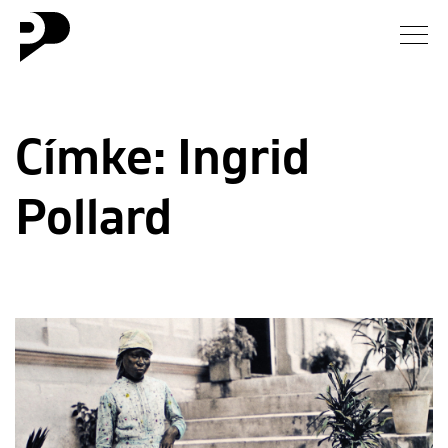
Hírek
Címke:
Ingrid
Galéria
Pollard
Interjú
Esszé
Blog
Rólunk