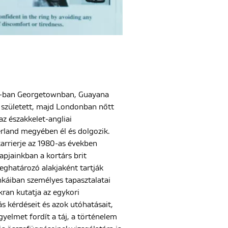
3-ban Georgetownban, Guayana
 született, majd Londonban nőtt
 az északkelet-angliai
land megyében él és dolgozik.
arrierje az 1980-as években
apjainkban a kortárs brit
eghatározó alakjaként tartják
káiban személyes tapasztalatai
ran kutatja az egykori
s kérdéseit és azok utóhatásait,
gyelmet fordít a táj, a történelem