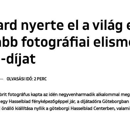
ard nyerte el a világ
bb fotográfiai elism
-díjat
OLVASÁSI IDŐ: 2 PERC
 brit fotográfus kapta az idén negyvenharmadik alkalommal megít
 egy Hasselblad fényképezőgéppel jár, a díjátadóra Göteborgban 
nálló kiállítása nyílik a göteborgi Hasselblad Centerben, valam