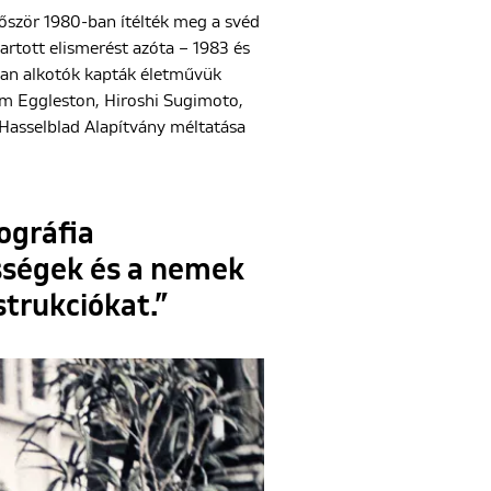
lőször 1980-ban ítélték meg a svéd
artott elismerést azóta – 1983 és
lyan alkotók kapták életművük
iam Eggleston, Hiroshi Sugimoto,
 Hasselblad Alapítvány méltatása
ográfia
össégek és a nemek
trukciókat.”