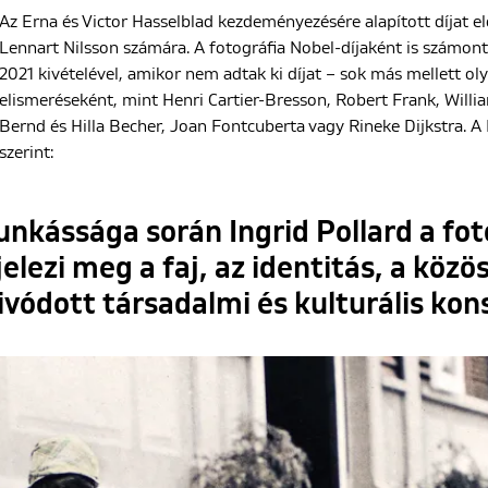
Az Erna és Victor Hasselblad kezdeményezésére alapított díjat e
Lennart Nilsson számára. A fotográfia Nobel-díjaként is számont
2021 kivételével, amikor nem adtak ki díjat – sok más mellett o
elismeréseként, mint Henri Cartier-Bresson, Robert Frank, Will
Bernd és Hilla Becher, Joan Fontcuberta vagy Rineke Dijkstra. A
szerint:
nkássága során Ingrid Pollard a fot
elezi meg a faj, az identitás, a köz
vódott társadalmi és kulturális kons