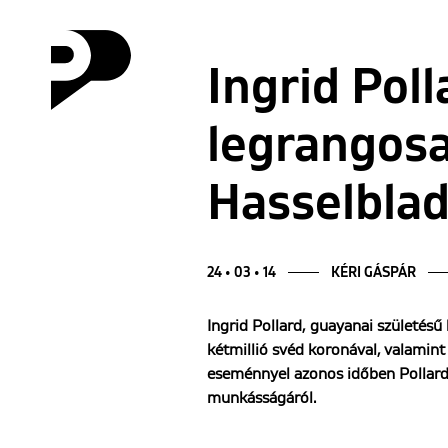
Ingrid Poll
legrangosa
Hasselblad
24 • 03 • 14
KÉRI GÁSPÁR
Ingrid Pollard, guayanai születésű
kétmillió svéd koronával, valamint
eseménnyel azonos időben Pollard ö
munkásságáról.