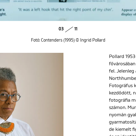
03
11
Fotó: Contenders (1995) © Ingrid Pollard
Pollard 195
fővárosában
fel. Jelenleg
Northhumber
Fotográfus k
kezdődött, n
fotográfia m
számon. Mun
nyomán gyak
gyarmatosítá
de kiemelt fi