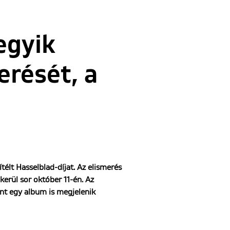
 egyik
erését, a
élt Hasselblad-díjat. Az elismerés
kerül sor október 11-én. Az
int egy album is megjelenik