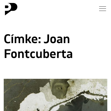
Hírek
Címke:
Joan
Galéria
Fontcuberta
Interjú
Esszé
Blog
Rólunk