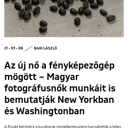
ENGLISH
21 • 03 • 08
BAKI LÁSZLÓ
Az új nő a fényképezőgép
mögött – Magyar
fotográfusnők munkáit is
bemutatják New Yorkban
és Washingtonban
A Punkt kérésére a kurátorok rendelkezésünkre bocsátották a teljes