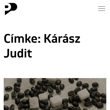
Hírek
Címke:
Kárász
Galéria
Judit
Interjú
Esszé
Blog
Rólunk