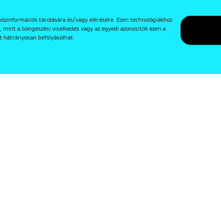
közinformációk tárolására és/vagy elérésére. Ezen technológiákhoz
, mint a böngészési viselkedés vagy az egyedi azonosítók ezen a
t hátrányosan befolyásolhat.