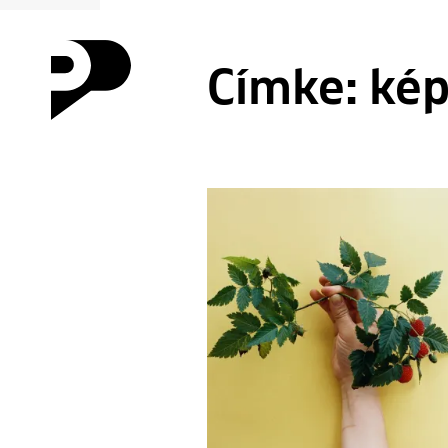
Címke:
ké