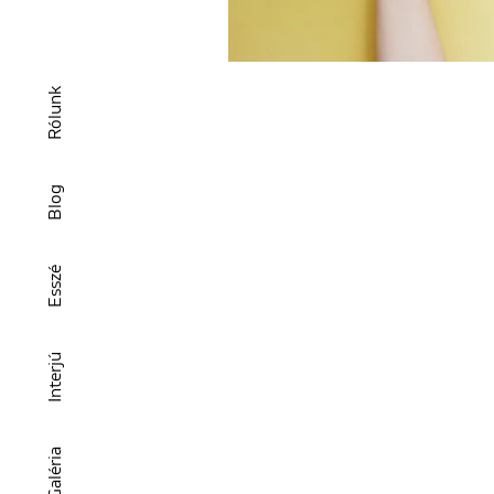
Rólunk
Blog
Esszé
Interjú
Galéria