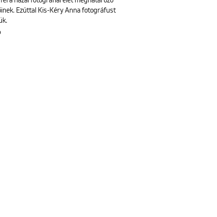
fel a hazai fotográfiai élet meghatározó
őinek. Ezúttal Kis-Kéry Anna fotográfust
ük.
b