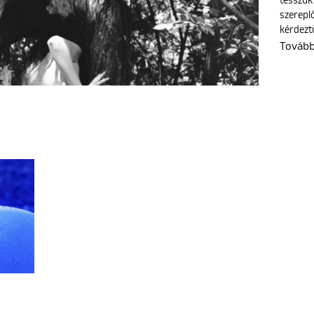
tesszük 
szerepl
kérdezt
Továb