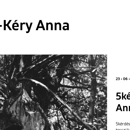
-Kéry Anna
23 • 06 
5ké
An
5kérdés