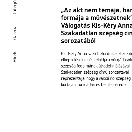
Interjú
„Az akt nem témája, h
formája a művészetnek”
Válogatás Kis-Kéry Ann
Galéria
Szakadatlan szépség c
sorozatából
Hírek
Kis-Kéry Anna szembefordul a sztereot
elképzelésekkel és feloldja a női gátlások
szépség fogalmának újradefiniálásával.
Szakadatlan szépség című sorozatával
reprezentálja, hogy a valódi női szépség
kortalan, formátlan és belülről eredő.