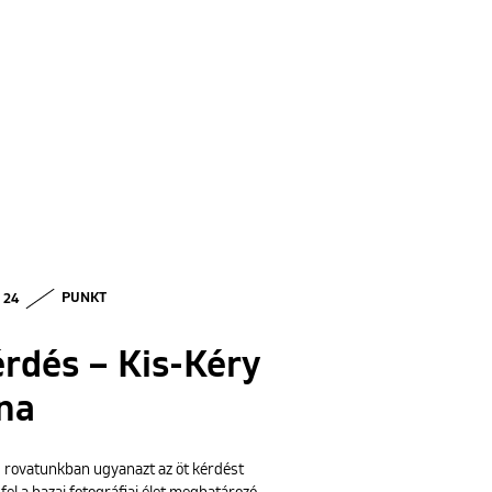
• 24
PUNKT
rdés – Kis-Kéry
na
 rovatunkban ugyanazt az öt kérdést