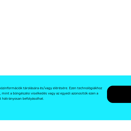
közinformációk tárolására és/vagy elérésére. Ezen technológiákhoz
, mint a böngészési viselkedés vagy az egyedi azonosítók ezen a
t hátrányosan befolyásolhat.