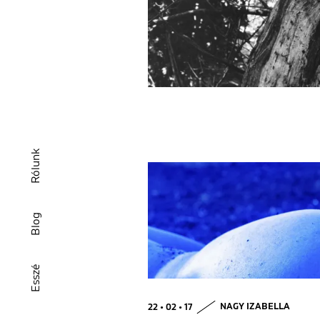
Rólunk
Blog
Esszé
22 • 02 • 17
NAGY IZABELLA