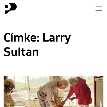
Hírek
Címke:
Larry
Galéria
Sultan
Interjú
Esszé
Blog
Rólunk