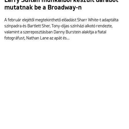
Larry Sultan munkáiból készült darabot
mutatnak be a Broadway-n
A február elejétől megtekinthető előadást Sharr White-t adaptálta
színpadra és Bartlett Sher, Tony-díjas színházi alkotó rendezte,
valamint a szereposztásban Danny Burstein alakítja a fiatal
fotográfust, Nathan Lane az apát és…