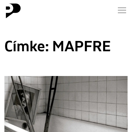
Hírek
Címke:
MAPFRE
Galéria
Interjú
Esszé
Blog
Rólunk