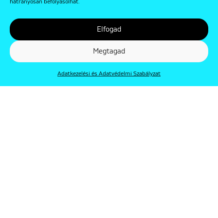
hátrányosan befolyásolhat.
Elfogad
Megtagad
Adatkezelési és Adatvédelmi Szabályzat
© Punkt 2019. Minden jog védve.