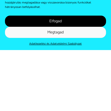
hozzájárulás megtagadása vagy visszavonása bizonyos funkciókat
hátrányosan befolyásolhat.
Elfogad
Megtagad
Adatkezelési és Adatvédelmi Szabályzat
© Punkt 2019. Minden jog védve.