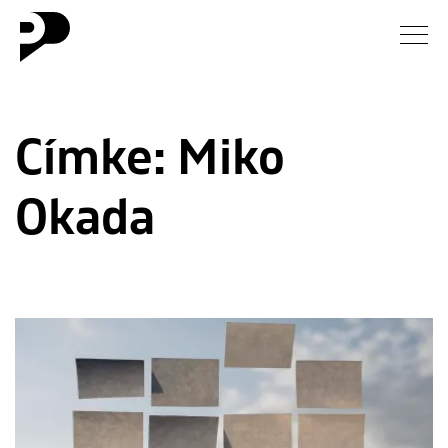
Hírek
Címke:
Miko
Galéria
Okada
Interjú
Esszé
Blog
Rólunk