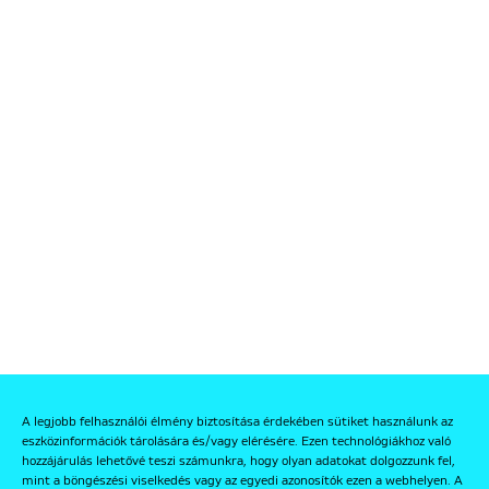
A legjobb felhasználói élmény biztosítása érdekében sütiket használunk az
eszközinformációk tárolására és/vagy elérésére. Ezen technológiákhoz való
hozzájárulás lehetővé teszi számunkra, hogy olyan adatokat dolgozzunk fel,
mint a böngészési viselkedés vagy az egyedi azonosítók ezen a webhelyen. A