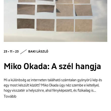
ENGLISH
23 • 11 • 23
BAKI LÁSZLÓ
Miko Okada: A szél hangja
Mi a különbség az interneten található számtalan gyönyörű kép és
egy most készült között? Miko Okada úgy néz szembe e kétellyel,
hogy visszatér a helyszínre, ahol fényképezett, és fizikailag is…
Tovább