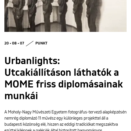
ENGLISH
20 • 08 • 07
PUNKT
Urbanlights:
Utcakiállításon láthatók a
MOME friss diplomásainak
munkái
A Moholy-Nagy Művészeti Egyetem fotográfus-tervező alapképzésén
nemrég diplomázó 11 művész egy különleges projekttel áll a
budapesti közönség elé, hiszen az eddigi tradíciókat megszakítva
ezúttal kilépnek a galériák által biztosított hagyományos…