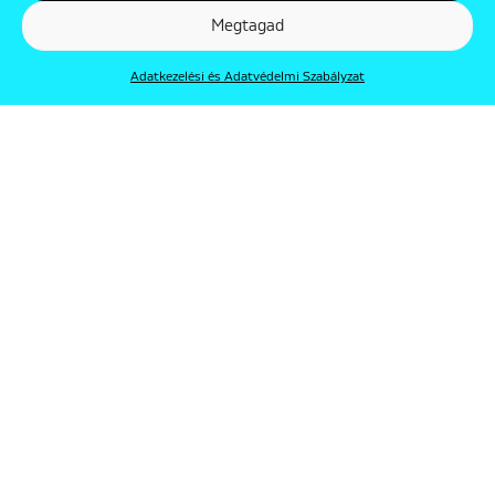
Megtagad
Adatkezelési és Adatvédelmi Szabályzat
© Punkt 2019. Minden jog védve.