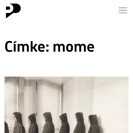
Hírek
Címke:
mome
Galéria
Interjú
Esszé
Blog
Rólunk