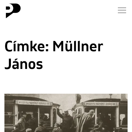
Hírek
Címke:
Müllner
Galéria
János
Interjú
Esszé
Blog
Rólunk