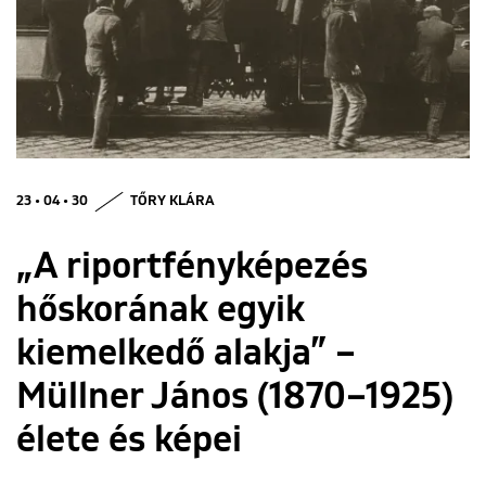
ENGLISH
23 • 04 • 30
TŐRY KLÁRA
„A riportfényképezés
hőskorának egyik
kiemelkedő alakja” –
Müllner János (1870–1925)
élete és képei