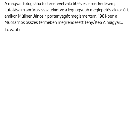
A magyar fotográfia történetével való 60 éves ismerkedésem,
kutatásaim sorára visszatekintve a legnagyobb meglepetés akkor ért,
amikor Müllner János riportanyagát megismertem. 1981-ben a
Műcsarnok összes termében megrendezett Tény/Kép A magyar…
Tovább