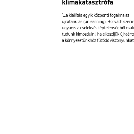
klímakatasztrófa
"...a kiállítás egyik központi fogalma az
újratanulás (unlearning): Horváth szerin
ugyanis a cselekvésképtelenségből csa
tudunk kimozdulni, ha elkezdjük újraért
a környezetünkhöz fűződő viszonyunkat..