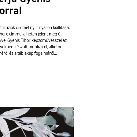
orral
t illúziók címmel nyílt nyáron kiállítása,
here címmel a héten jelent meg új
yve. Gyenis Tibor képzőművésszel az
vekben készült munkáiról, alkotói
éről és a táblakép fogalmáról…
b