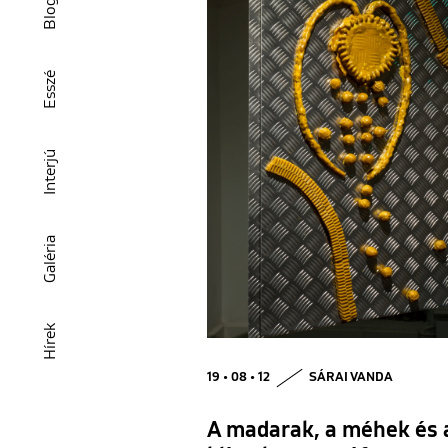
Blog
Esszé
Interjú
Galéria
Hírek
19 • 08 • 12
SÁRAI VANDA
A madarak, a méhek és 