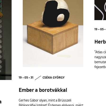
19 • 05 •
Herb
"Atlas c
nagyszab
bemutat
fejezetb
19 • 05 • 31
CSÉKA GYÖRGY
Ember a borotvákkal
Gerhes Gábor olyan, mint a Brüsszeli
a
Bibliográfiai Intézet! Érdemes elolvasni, miért