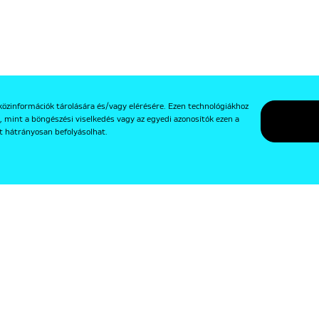
közinformációk tárolására és/vagy elérésére. Ezen technológiákhoz
, mint a böngészési viselkedés vagy az egyedi azonosítók ezen a
t hátrányosan befolyásolhat.