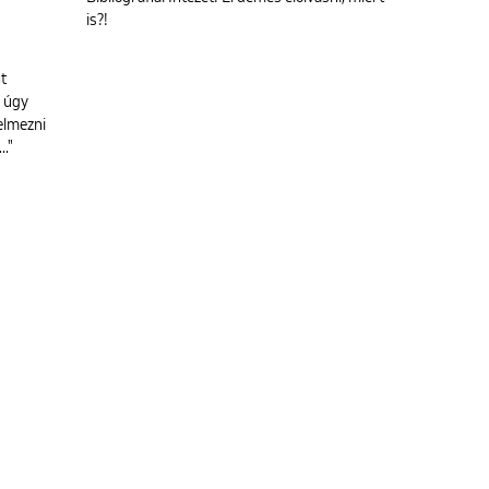
is?!
t
k úgy
elmezni
."