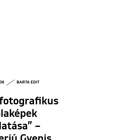
 06
BARTA EDIT
fotografikus
blaképek
latása” –
erjú Gyenis