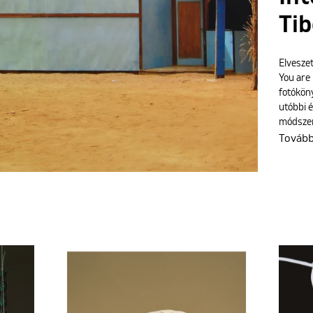
Tib
Elveszet
You are 
fotókön
utóbbi é
módszer
Továb