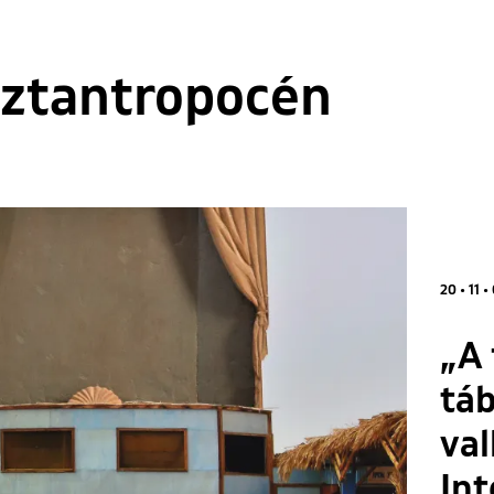
ztantropocén
20 • 11 •
„A 
tá
val
Int