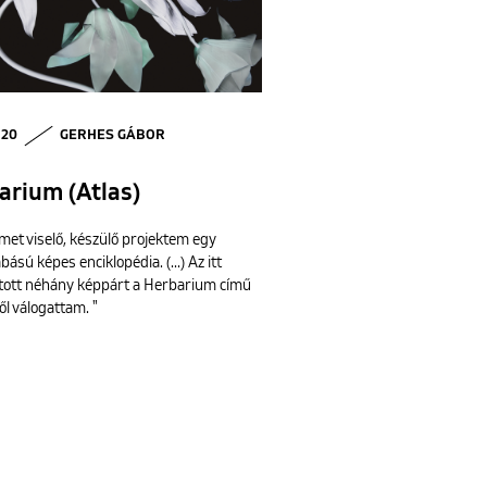
 20
GERHES GÁBOR
arium (Atlas)
ímet viselő, készülő projektem egy
ású képes enciklopédia. (...) Az itt
ott néhány képpárt a Herbarium című
ől válogattam. "