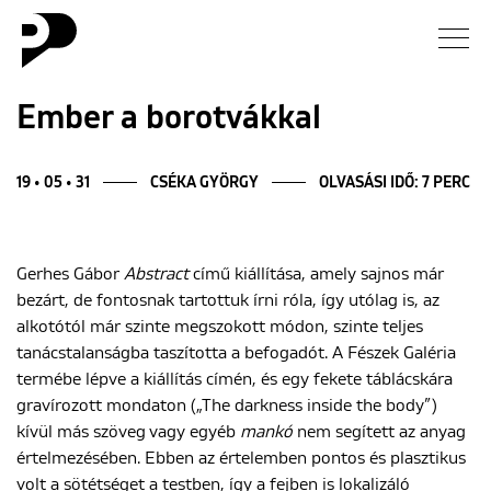
Hírek
Ember a borotvákkal
Galéria
19 • 05 • 31
CSÉKA GYÖRGY
OLVASÁSI IDŐ: 7 PERC
Interjú
Gerhes Gábor
Abstract
című kiállítása, amely sajnos már
Esszé
bezárt, de fontosnak tartottuk írni róla, így utólag is, az
alkotótól már szinte megszokott módon, szinte teljes
Blog
tanácstalanságba taszította a befogadót. A Fészek Galéria
termébe lépve a kiállítás címén, és egy fekete táblácskára
Rólunk
gravírozott mondaton („The darkness inside the body”)
kívül más szöveg vagy egyéb
mankó
nem segített az anyag
értelmezésében. Ebben az értelemben pontos és plasztikus
volt a sötétséget a testben, így a fejben is lokalizáló