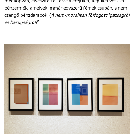
megkopván, elveszítették érzéki erejüket, képüket vesztett
pénzérmék, amelyek immár egyszerű fémek csupán, s nem
csengő pénzdarabok. (
A nem-morálisan fölfogott igazságról
és hazugságról
)”