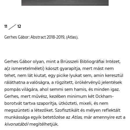
11
12
Gerhes Gábor: Abstract 2018-2019, (Atlas).
Gerhes Gábor olyan, mint a Brüsszeli Bibliográfiai Intézet,
a(z ismeretelméleti) káoszt gyarapítja, mert mást nem
tehet, nem lát kiutat, egy picike lyukat sem, amin keresztül
ráláthatna a valóságra, a rögzített, örökérvényű jelentések
pompás világára, ahol semmi sem hamis, és minden igaz.
Gerhes, mert művész, kezében minimum két Ockham-
borotvát tartva szaporítja, ütközteti, mixeli, és nem
megszünteti a létezőket. Szofisztikált és mélyen reflektált
munkássága egyik betetőzése az
Atlas
, már amennyire ezt a
kivonatából
megítélhetjük.