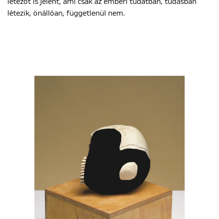
létezőt is jelent, ami csak az emberi tudatban, tudásban
létezik, önállóan, függetlenül nem.