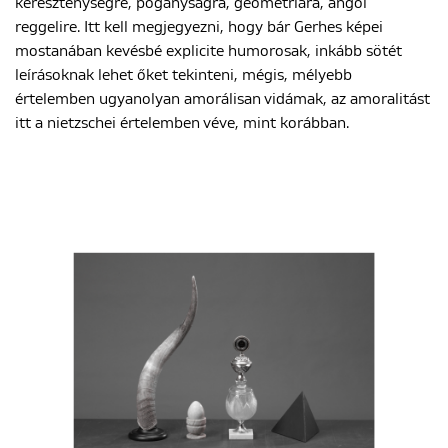
kereszténységre, pogányságra, geometriára, angol
reggelire. Itt kell megjegyezni, hogy bár Gerhes képei
mostanában kevésbé explicite humorosak, inkább sötét
leírásoknak lehet őket tekinteni, mégis, mélyebb
értelemben ugyanolyan amorálisan vidámak, az amoralitást
itt a nietzschei értelemben véve, mint korábban.