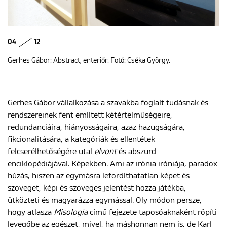
04
12
Gerhes Gábor: Abstract, enteriőr. Fotó: Cséka György.
Gerhes Gábor vállalkozása a szavakba foglalt tudásnak és
rendszereinek fent említett kétértelműségeire,
redundanciáira, hiányosságaira, azaz hazugságára,
fikcionalitására, a kategóriák és ellentétek
felcserélhetőségére utal
elvont
és abszurd
enciklopédiájával. Képekben. Ami az irónia iróniája, paradox
húzás, hiszen az egymásra lefordíthatatlan képet és
szöveget, képi és szöveges jelentést hozza játékba,
ütközteti és magyarázza egymással. Oly módon persze,
hogy atlasza
Misologia
című fejezete taposóaknaként röpíti
levegőbe az egészet, mivel, ha máshonnan nem is, de Karl