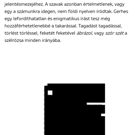
jelentésmezejéhez. A szavak azonban értelmetlenek, vagy
egy a számunkra idegen, nem földi nyelven íródtak. Gerhes
egy lefordíthatatlan és enigmatikus írást tesz még
hozzáférhetetlenebbé a takarással. Tagadást tagadással,
törlést törléssel, feketét feketével
ábrázol
, vagy
szór szét
a
szélrózsa minden irányába.