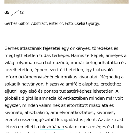
05
12
Gerhes Gábor: Abstract, enteriőr. Fotó: Cséka György.
Gerhes atlaszának fejezetei egy önkényes, töredékes és
megfejthetetlen tudás térképei. Hamis térképek, amelyek a
világ folyamatosan halmozódó, immár befogadhatatlan és
kezelhetetlen, éppen ezért érthetetlen, így hiábavaló
információmennyiségének ironikus kivonatai. Mégpedig a
sokadik hatványon, hiszen valamiféle alaphoz, eredethez
eljutni, egy első és pontos tudástérképhez lehetetlen. A
globális digitális amnézia következtében minden már volt
egyszer, minden valaminek az eltorzított másolata és
kivonata, absztrakció, ami elvonatkoztatást, kivonást,
eredeti összefüggéseiből kiragadást is jelent. Az absztrakt
létező emellett a
filozófiában
valami mesterséges és fiktív