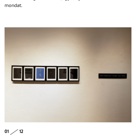
mondat.
ENGLISH
01
12