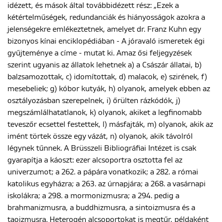
idézett, és mások által továbbidézett rész: „Ezek a
kétértelműségek, redundanciák és hiányosságok azokra a
jelenségekre emlékeztetnek, amelyet dr. Franz Kuhn egy
bizonyos kínai enciklopédiában - A jóravaló ismeretek égi
gyűjteménye a címe - mutat ki. Amaz ősi feljegyzések
szerint ugyanis az állatok lehetnek a) a Császár állatai, b)
balzsamozottak, c) idomítottak, d) malacok, e) szirének, f)
mesebeliek; g) kóbor kutyák, h) olyanok, amelyek ebben az
osztályozásban szerepelnek, i) őrülten rázkódók, j)
megszámlálhatatlanok, k) olyanok, akiket a legfinomabb
teveszőr ecsettel festettek, l) másfajták, m) olyanok, akik az
imént törtek össze egy vázát, n) olyanok, akik távolról
légynek tűnnek. A Brüsszeli Bibliográfiai Intézet is csak
gyarapítja a káoszt: ezer alcsoportra osztotta fel az
univerzumot; a 262. a pápára vonatkozik; a 282. a római
katolikus egyházra; a 263. az úrnapjára; a 268. a vasárnapi
iskolákra; a 298. a mormonizmusra; a 294. pedig a
brahmanizmusra, a buddhizmusra, a sintoizmusra és a
taoizmusra. Heterogén alcsoportokat is megtűr, példaként