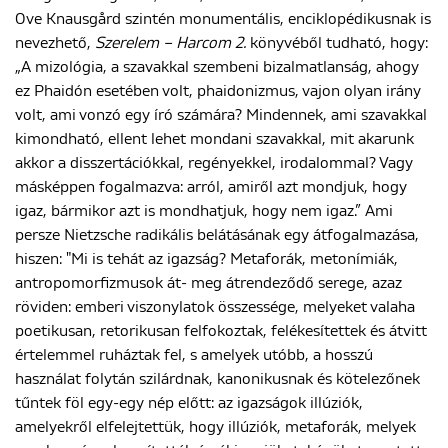
Ove Knausgård szintén monumentális, enciklopédikusnak is
nevezhető,
Szerelem – Harcom 2.
könyvéből tudható, hogy:
„A mizológia, a szavakkal szembeni bizalmatlanság, ahogy
ez Phaidón esetében volt, phaidonizmus, vajon olyan irány
volt, ami vonzó egy író számára? Mindennek, ami szavakkal
kimondható, ellent lehet mondani szavakkal, mit akarunk
akkor a disszertációkkal, regényekkel, irodalommal? Vagy
másképpen fogalmazva: arról, amiről azt mondjuk, hogy
igaz, bármikor azt is mondhatjuk, hogy nem igaz.” Ami
persze Nietzsche radikális belátásának egy átfogalmazása,
hiszen: "Mi is tehát az igazság? Metaforák, metonímiák,
antropomorfizmusok át- meg átrendeződő serege, azaz
röviden: emberi viszonylatok összessége, melyeket valaha
poetikusan, retorikusan felfokoztak, felékesítettek és átvitt
értelemmel ruháztak fel, s amelyek utóbb, a hosszú
használat folytán szilárdnak, kanonikusnak és kötelezőnek
tűntek föl egy-egy nép előtt: az igazságok illúziók,
amelyekről elfelejtettük, hogy illúziók, metaforák, melyek