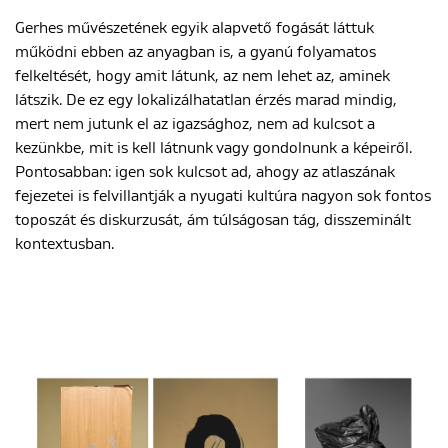
Gerhes művészetének egyik alapvető fogását láttuk
működni ebben az anyagban is, a gyanú folyamatos
felkeltését, hogy amit látunk, az nem lehet az, aminek
látszik. De ez egy lokalizálhatatlan érzés marad mindig,
mert nem jutunk el az igazsághoz, nem ad kulcsot a
kezünkbe, mit is kell látnunk vagy gondolnunk a képeiről.
Pontosabban: igen sok kulcsot ad, ahogy az atlaszának
fejezetei is felvillantják a nyugati kultúra nagyon sok fontos
toposzát és diskurzusát, ám túlságosan tág, disszeminált
kontextusban.