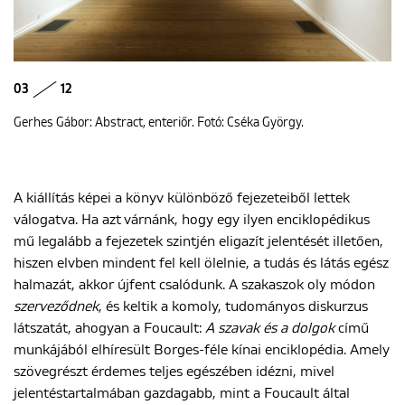
03
12
Gerhes Gábor: Abstract, enteriőr. Fotó: Cséka György.
A kiállítás képei a könyv különböző fejezeteiből lettek
válogatva. Ha azt várnánk, hogy egy ilyen enciklopédikus
mű legalább a fejezetek szintjén eligazít jelentését illetően,
hiszen elvben mindent fel kell ölelnie, a tudás és látás egész
halmazát, akkor újfent csalódunk. A szakaszok oly módon
szerveződnek
, és keltik a komoly, tudományos diskurzus
látszatát, ahogyan a Foucault:
A szavak és a dolgok
című
munkájából elhíresült Borges-féle kínai enciklopédia. Amely
szövegrészt érdemes teljes egészében idézni, mivel
jelentéstartalmában gazdagabb, mint a Foucault által