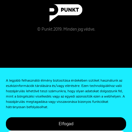
© Punkt 2019. Minden jog védve.
Rólunk
A legjobb felhasználói élmény biztosítása érdekében sütiket használunk az
Kapcsolat
eszközinformációk tárolására és/vagy elérésére. Ezen technológiákhoz való
hozzájárulás lehetővé teszi számunkra, hogy olyan adatokat dolgozzunk fel,
Adatkezelési és Adatvédelmi Szabályzat
mint a böngészési viselkedés vagy az egyedi azonosítók ezen a webhelyen. A
hozzájárulás megtagadása vagy visszavonása bizonyos funkciókat
hátrányosan befolyásolhat.
Elfogad