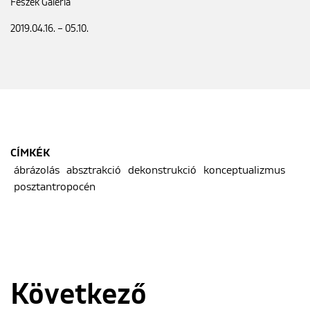
Fészek Galéria
2019.04.16. – 05.10.
CÍMKÉK
ábrázolás
absztrakció
dekonstrukció
konceptualizmus
posztantropocén
Következő