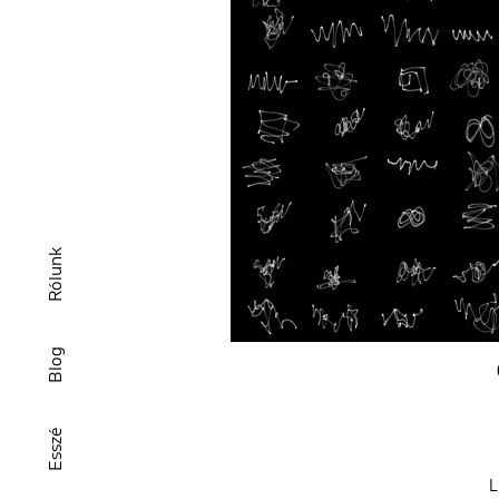
Rólunk
Blog
Esszé
L