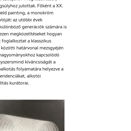
súlyhoz jutottak. Főként a XX.
field painting, a monokróm
otóját: az utóbbi évek
 különböző generációk számára is
y ezen megközelítéseket hogyan
t foglalkoztat a klasszikus
ó közötti határvonal mezsgyéjén
eti hagyományokhoz kapcsolódó
egyszersmind kíváncsiságát a
alkotás folyamatára helyezve a
endenciákat, alkotói
ítás kurátorai.