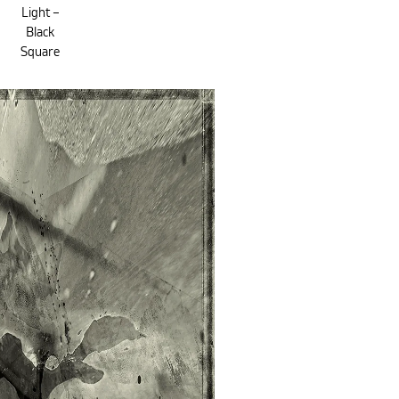
Light –
Black
Square