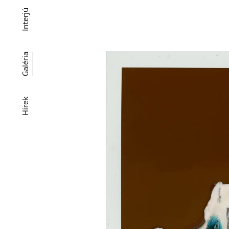
Interjú
Galéria
Hírek