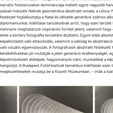
narratív fotósorozatok dominanciája mellett egyre nagyobb hang
század második felének geometrikus absztrakt vonala, a colour 
festészet foglalkoztatja a fiatal és idősebb generáció számos alk
diplomamunkái, kiállításai tanúskodnak arról, hogy ezen terület
mennyire meghatározó inspirációs forrást jelent, valamint hog
lehet a kortárs fotográfia területére átültetni. Egyre több alkotó
képalkotástól való eltávolodás, valamint a valóság és absztrakci
való vizuális egyensúlyozás. A fotográfusok absztrakt festész
kérdésfelvetései jól mutatják a jelen generáció érzékenységét, 
képzőművészeti előképek, hagyományok iránt, munkáikkal a kép
hangsúlyt. A Budapest FotóFesztivál tematikus kiállításán ezen t
megközelítéseket mutatja be a Kiscelli Múzeumban. – írták a kiáll