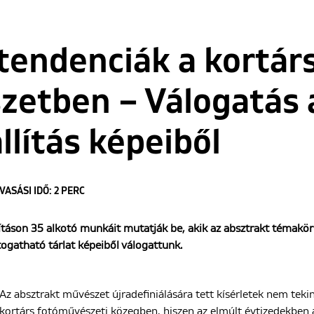
tendenciák a kortár
zetben – Válogatás
lítás képeiből
VASÁSI IDŐ: 2 PERC
ításon 35 alkotó munkáit mutatják be, akik az absztrakt témakörb
togatható tárlat képeiből válogattunk.
Az absztrakt művészet újradefiniálására tett kísérletek nem teki
kortárs fotóművészeti közegben, hiszen az elmúlt évtizedekben 