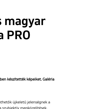
s magyar
 a PRO
en készítették képeiket. Galéria
nthetők újkeletű jelenségnek a
a szubjektív megközelítések,