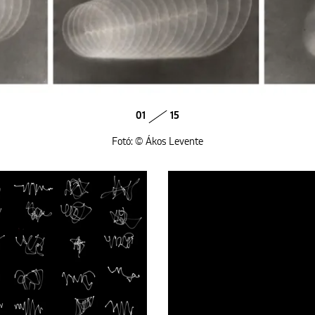
01
15
Fotó: © Ákos Levente