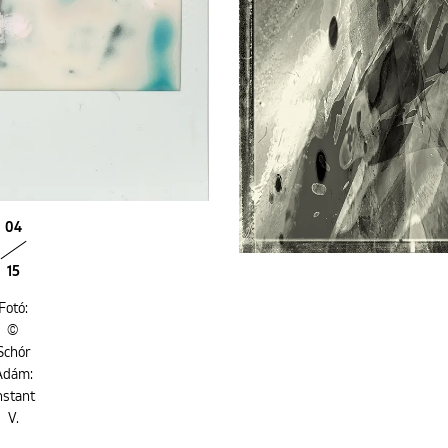
04
15
Fotó:
©
Schór
Ádám:
nstant
V.