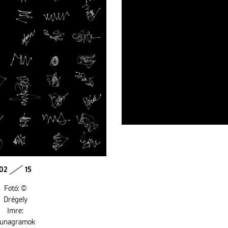
02
15
Fotó: ©
Drégely
Imre:
unagramok